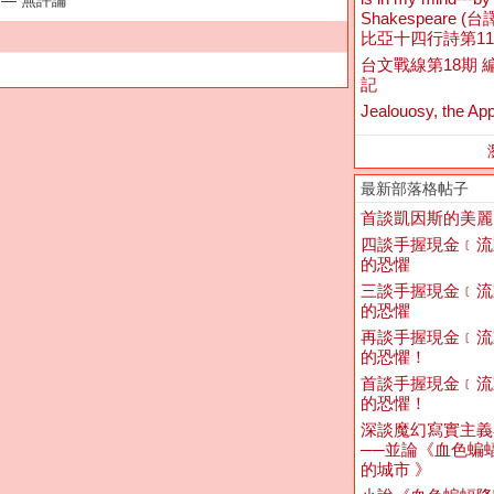
Shakespeare (
比亞十四行詩第11
台文戰線第18期 
記
Jealouosy, the App
最新部落格帖子
首談凱因斯的美麗
四談手握現金﹝流
的恐懼
三談手握現金﹝流
的恐懼
再談手握現金﹝流
的恐懼！
首談手握現金﹝流
的恐懼！
深談魔幻寫實主義
──並論《血色蝙
的城市 》