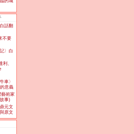
臨的城
子
白話翻
將來不要
記〉白
達利、
e
牛車〉
上的意義
樸藝術家
s的故事)
鼎元文
與原文