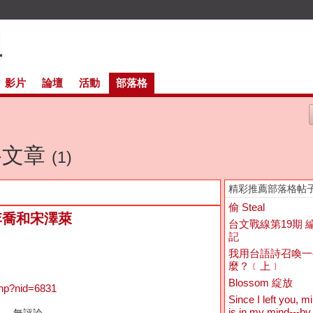
影片
論壇
活動
部落格
落格文章
(1)
精彩推薦部落格帖
偷 Steal
李喬和宋澤萊
台文戰線第19期 
記
我用台語詩召喚一
麼？﹝上﹞
Blossom 綻放
php?nid=6831
Since I left you, m
is in my mind---by
加 — 無評論