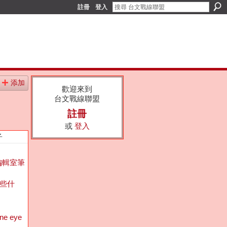
註冊
登入
添加
歡迎來到
台文戰線聯盟
註冊
或
登入
子
編輯室筆
些什
ine eye