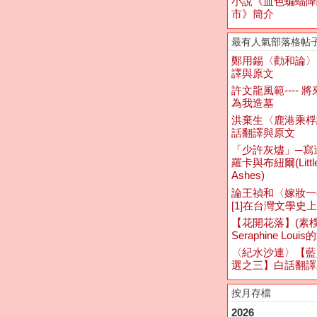
小說《血色蝙蝠降
市》簡介
最有人氣部落格帖
鄭用錫〈勸和論〉
譯與原文
許文龍風範---- 
為我造墓
洪棄生〈鹿港乘桴
話翻譯與原文
「少許灰燼」─寫
羅卡與布紐爾(Littl
Ashes)
論王禎和〈嫁妝一
[1]在台灣文學史
【花開花落】(素
Seraphine Loui
〈紀水沙連〉【藍
選之三】白話翻譯
按月存檔
2026