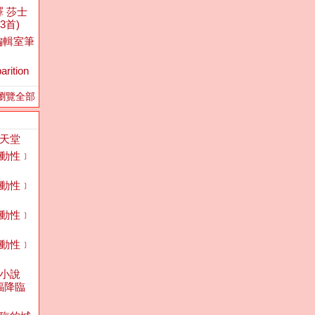
台譯 莎士
3首)
編輯室筆
arition
瀏覽全部
天堂
動性﹞
動性﹞
動性﹞
動性﹞
小說
蝠降臨