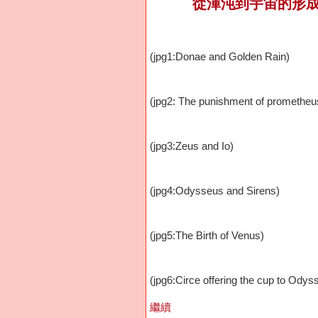
從渾沌到宇宙的形
(jpg1:Donae and Golden Rain)
(jpg2: The punishment of prometheu
(jpg3:Zeus and Io)
(jpg4:Odysseus and Sirens)
(jpg5:The Birth of Venus)
(jpg6:Circe offering the cup to Ody
繼續