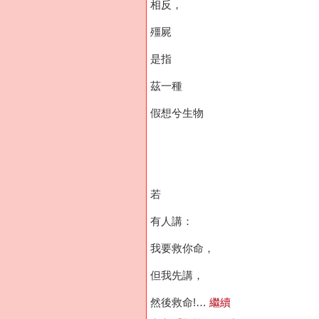
相反，
殭屍
是指
茲一種
假想兮生物
若
有人講：
我要救你命，
但我先講，
然後救命!…
繼續