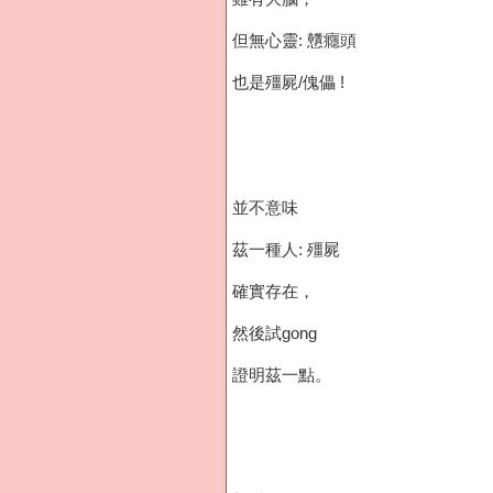
但無心靈: 戇癮頭
也是殭屍/傀儡 !
並不意味
茲一種人: 殭屍
確實存在，
然後試gong
證明茲一點。