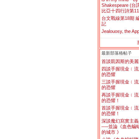
Shakespeare (
比亞十四行詩第11
台文戰線第18期 
記
Jealouosy, the App
最新部落格帖子
首談凱因斯的美麗
四談手握現金﹝流
的恐懼
三談手握現金﹝流
的恐懼
再談手握現金﹝流
的恐懼！
首談手握現金﹝流
的恐懼！
深談魔幻寫實主義
──並論《血色蝙
的城市 》