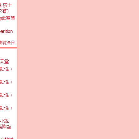
台譯 莎士
3首)
編輯室筆
arition
瀏覽全部
天堂
動性﹞
動性﹞
動性﹞
動性﹞
小說
蝠降臨