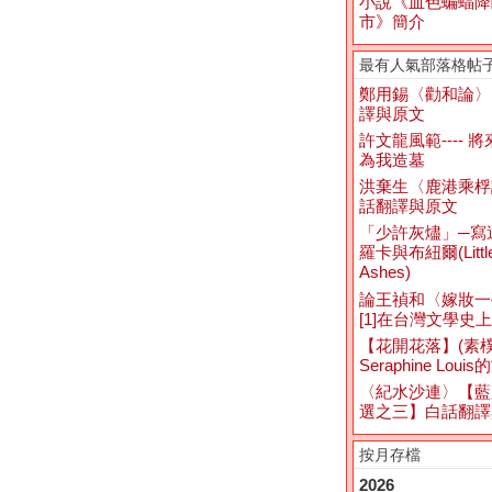
小說《血色蝙蝠降
市》簡介
最有人氣部落格帖
鄭用錫〈勸和論〉
譯與原文
許文龍風範---- 
為我造墓
洪棄生〈鹿港乘桴
話翻譯與原文
「少許灰燼」─寫
羅卡與布紐爾(Littl
Ashes)
論王禎和〈嫁妝一
[1]在台灣文學史
【花開花落】(素
Seraphine Loui
〈紀水沙連〉【藍
選之三】白話翻譯
按月存檔
2026