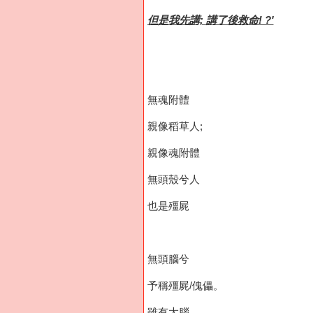
但是我先講; 講了後救命! ?'
無魂附體
親像稻草人;
親像魂附體
無頭殼兮人
也是殭屍
無頭腦兮
予稱殭屍/傀儡。
雖有大腦，