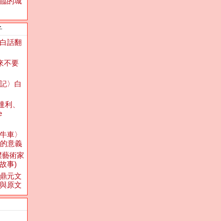
臨的城
子
白話翻
將來不要
記〉白
達利、
e
牛車〉
上的意義
樸藝術家
s的故事)
鼎元文
與原文