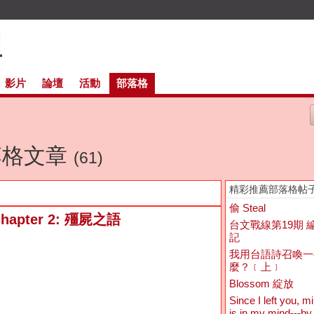
影片
論壇
活動
部落格
部落格文章
(61)
精彩推薦部落格帖
偷 Steal
chapter 2: 殭屍之語
台文戰線第19期 
記
我用台語詩召喚一
麼？﹝上﹞
Blossom 綻放
Since I left you, m
is in my mind---by