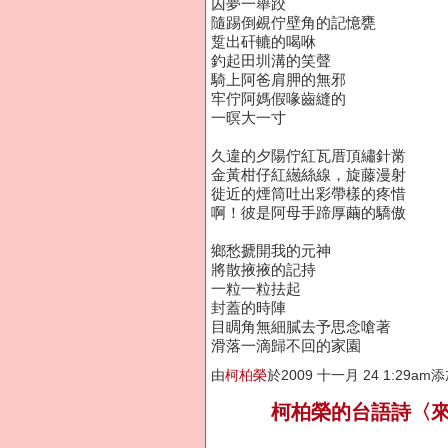
囚夢一舉跤
隨踢倒覕佇壁角的記憶甕
踅出矸轆的喝咻
釣起田圳溝的笑聲
騎上阿爸肩胛的無邪
牢佇阿媽假喙齒縫的
一暝大一寸
久違的夕陽佇紅瓦厝頂繡針黹
金黃柑仔紅繱絲線，旋藤漫射
徙近的煙筒吐出彩帶樣的疼惜
啊！彼是阿母手蹄厚繭的驕傲
鄉愁搋開我的元神
將散掖掖的記持
一粒一粒抾起
封蓋的時陣
目睭角無細膩去予思念嗆著
滑落一滴歸不回的家園
由
柯柏榮
於2009 十一月 24 1:29am
柯柏榮的台語詩〈