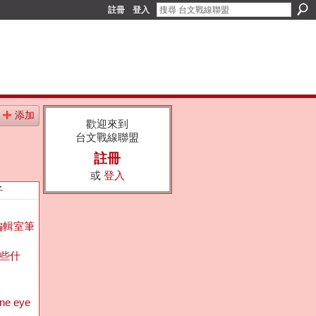
註冊
登入
添加
歡迎來到
台文戰線聯盟
註冊
或
登入
子
編輯室筆
些什
ine eye