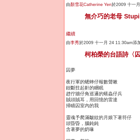
由
顏雪花Catherine Yen
於2009 十一月
無介巧的老母 Stupid
繼續
由
李秀
於2009 十一月 24 11:30am
柯柏榮的台語詩〈
囚夢
夜行軍的蟋蟀仔報數聲嗽
鉸斷拄起鼾的睏眠
趖佇牆仔角巡邏的蟮蟲仔兵
賊頭賊耳，用回憶的雷達
掃瞄囚室內的我
靈魂予爬滿皺紋的月娘下著符仔
頭昏昏，腦鈍鈍
含著夢的奶喙