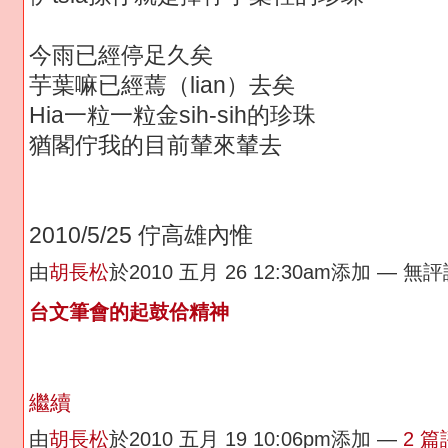
今雨已經停足久矣
芋葉嘛已經蔫（lian）去矣
Hia一粒一粒金sih-sih的珍珠
猶閣佇我的目前輦來輦去
2010/5/25 佇高雄內惟
由
胡長松
於2010 五月 26 12:30am添加 — 無
台文筆會的起鼓佮精神
繼續
由
胡長松
於2010 五月 19 10:06pm添加 —
2 