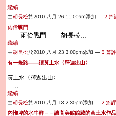
繼續
由
胡長松
於2010 八月 26 11:00am添加 —
2 
雨佮戰鬥
雨佮戰鬥
胡長松…
繼續
由
胡長松
於2010 八月 23 3:00pm添加 —
5 篇
有一條路——讀黃土水〈釋迦出山〉
黃土水〈釋迦出山〉
…
繼續
由
胡長松
於2010 八月 18 2:30pm添加 —
2 篇
內惟埤的水牛群－－讀高美館館藏的黃土水作