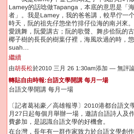
Lamey的話唸做Tapanga，本底的意思是「
者」。我是Lamey，我的爸爸講，較早佇一个
時天，阮的祖先仔怹坐竹排仔位海的南爿來
愛跳舞，阮愛講古；阮的歌聲、舞步佮阮的
椰子樹的長長的樹葉仔裡，海風吹過的時，怹會sì-
suah…
繼續
由
胡長松
於2010 三月 26 1:30am添加 — 無評
轉貼自由時報:台語文學開講 每月一場
台語文學開講 每月一場
〔記者葛祐豪／高雄報導〕2010港都台語文
月27日起每個月舉辦一場，邀請台語詩人及
費參加，是認識台語文學的好機會。
在台灣，長年有一群作家致力於台語文學創