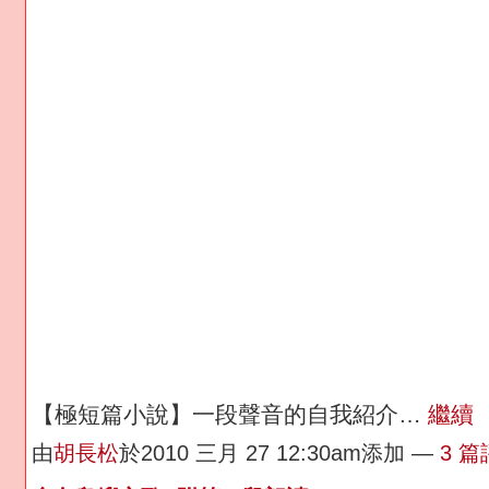
【極短篇小說】一段聲音的自我紹介…
繼續
由
胡長松
於2010 三月 27 12:30am添加 —
3 