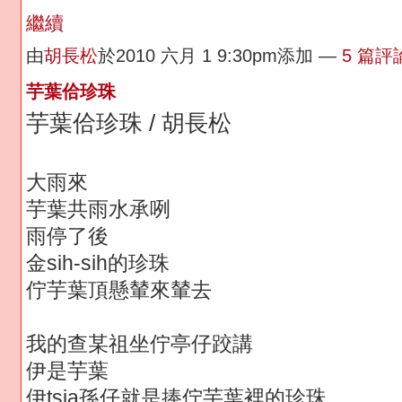
繼續
由
胡長松
於2010 六月 1 9:30pm添加 —
5 篇評
芋葉佮珍珠
芋葉佮珍珠 / 胡長松
大雨來
芋葉共雨水承咧
雨停了後
金sih-sih的珍珠
佇芋葉頂懸輦來輦去
我的查某祖坐佇亭仔跤講
伊是芋葉
伊tsia孫仔就是捧佇芋葉裡的珍珠