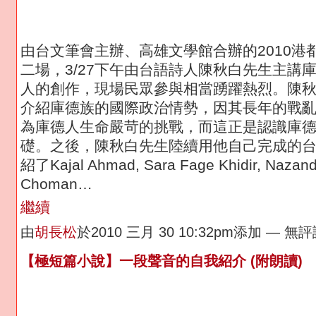
由台文筆會主辦、高雄文學館合辦的2010港
二場，3/27下午由台語詩人陳秋白先生主講
人的創作，現場民眾參與相當踴躍熱烈。陳
介紹庫德族的國際政治情勢，因其長年的戰
為庫德人生命嚴苛的挑戰，而這正是認識庫
礎。之後，陳秋白先生陸續用他自己完成的
紹了Kajal Ahmad, Sara Fage Khidir, Nazand
Choman…
繼續
由
胡長松
於2010 三月 30 10:32pm添加 — 無
【極短篇小說】一段聲音的自我紹介 (附朗讀)