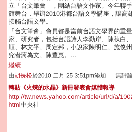
立「台文筆會」，團結台語文作家。今年聯
館舞台，舉辦2010港都台語文學講座，讓高
接觸台語文學。
「台文筆會」會員都是當前台語文學界的重
家、研究者，包括台語詩人李勤岸、陳秋白
順、林文平、周定邦，小說家陳明仁、施俊
究者蔣為文、陳豊惠。…
繼續
由
胡長松
於2010 二月 25 3:51pm添加 — 無評
轉貼《火煉的水晶》新冊發表會媒體報導
http://tw.news.yahoo.com/article/url/d/a/10
html
中央社