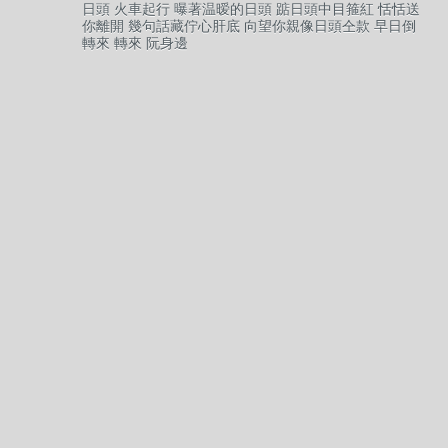
日頭 火車起行 曝著温暧的日頭 踮日頭中目箍紅 恬恬送
你離開 幾句話藏佇心肝底 向望你親像日頭仝款 早日倒
轉來 轉來 阮身邊