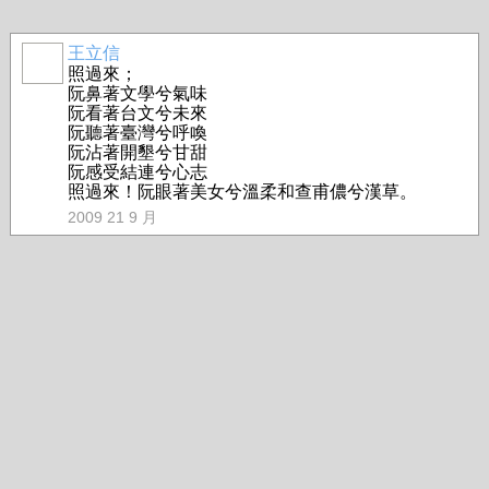
王立信
照過來；
阮鼻著文學兮氣味
阮看著台文兮未來
阮聽著臺灣兮呼喚
阮沾著開墾兮甘甜
阮感受結連兮心志
照過來！阮眼著美女兮溫柔和查甫儂兮漢草。
2009 21 9 月