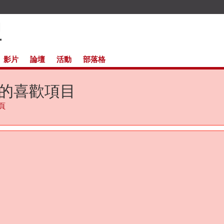
影片
論壇
活動
部落格
ûn 的喜歡項目
網頁