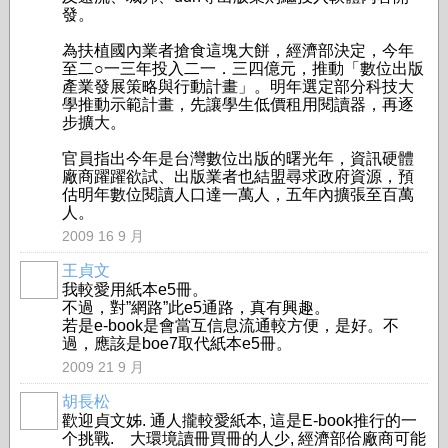
發。
為扶植國內業者搶食這塊大餅，經濟部決定，今年
至二○一三年投入二一．三四億元，推動「數位出版
產業發展策略與行動計畫」。明年選定部分科技大
學推動示範計畫，先讓學生低價租用閱讀器，再逐
步擴大。
官員指出今年是台灣數位出版的曙光年，資訊硬體
廠商躍躍欲試、出版業者也結盟尋求政府資源，預
估明年數位閱讀人口達一萬人，五年內擴張至百萬
人。
2009 16 9 月
王貞文
我較愛用紙本e5冊。
不過，對”網路”此e5通路，真有興趣。
若是e-book是會當互信息流通較方便，是好。不
過，應該是boe7取代紙本e5冊。
2009 21 9 月
胡長松
歡迎貞文姊. 通人攏較愛紙本, 這是E-book推行的一
个挑戰. 大環境讀冊買冊的人少, 經濟部佮廠商可能