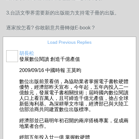
3.台語文學界需要新的出版能力支持電子冊的出版。
逐家按怎看? 你敢願意共冊轉做E-book ?
Load Previous Replies
胡長松
發展數位閱讀 創造千億產值
2009/09/16 中國時報 王莫昀
數位出版前景看俏，為協助業者掌握電子書軟硬體
優勢，經濟部昨天宣布，今年起，五年內投入二一
億餘元，發展電子書相關技術；屆時國內數位閱讀
人口上看百萬人，且可締造千億元產值，搶占全球
新藍海利基。為深耕華文巿場，經濟部已與大陸工
信部洽商共同建置數位出版標準。
經濟部並已藉明年初召開的兩岸搭橋專案，促成兩
地業者合作。
經部五年投入廿一億 掌握軟硬體