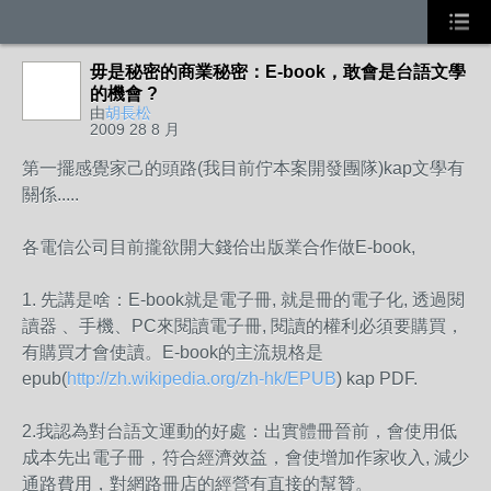
毋是秘密的商業秘密：E-book，敢會是台語文學
的機會 ?
由
胡長松
2009 28 8 月
第一擺感覺家己的頭路(我目前佇本案開發團隊)kap文學有
關係.....
各電信公司目前攏欲開大錢佮出版業合作做E-book,
1. 先講是啥：E-book就是電子冊, 就是冊的電子化, 透過閱
讀器 、手機、PC來閱讀電子冊, 閱讀的權利必須要購買，
有購買才會使讀。E-book的主流規格是
epub(
http://zh.wikipedia.org/zh-hk/EPUB
) kap PDF.
2.我認為對台語文運動的好處：出實體冊晉前，會使用低
成本先出電子冊，符合經濟效益，會使增加作家收入, 減少
通路費用，對網路冊店的經營有直接的幫贊。