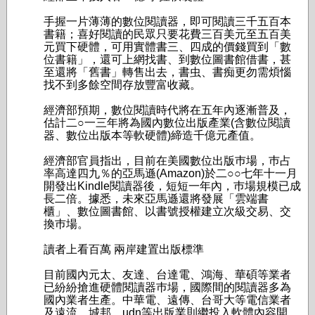
手握一片薄薄的數位閱讀器，即可閱讀三千五百本
書籍；喜好閱讀的民眾只要花費三百美元至五百美
元買下硬體，可用實體書三、四成的價錢買到「數
位書籍」，還可上網找書、到數位圖書館借書，甚
至還將「舊書」轉售出去，書虫、書痴更勿需煩惱
找不到多餘空間存放豐富收藏。
經濟部預期，數位閱讀時代將在五年內逐漸普及，
估計二○一三年將為國內數位出版產業(含數位閱讀
器、數位出版本等軟硬體)締造千億元產值。
經濟部官員指出，目前在美國數位出版巿場，巿占
率高達四九％的亞馬遜(Amazon)於二○○七年十一月
開發出Kindle閱讀器後，短短一年內，巿場規模已成
長二倍。據悉，未來亞馬遜還將發展「雲端書
櫃」、數位圖書館、以書號授權建立次級交易、交
換巿場。
讀者上看百萬 兩岸建置出版標準
目前國內元太、友達、台達電、鴻海、華碩等業者
已紛紛搶進硬體閱讀器巿場，國際間的閱讀器多為
國內業者生產。中華電、遠傳、台哥大等電信業者
及遠流、城邦、udn等出版業則繼投入軟體內容開