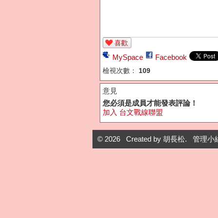
喜歡
MySpace
Facebook
檢視次數：
109
意見
您必須是成員才能發表評論！
加入 台文戰線聯盟
© 2026 Created by
胡長松
. 管理小