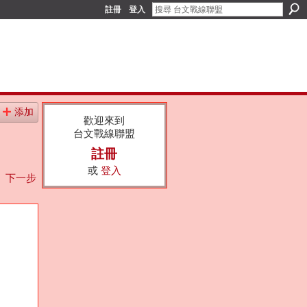
註冊
登入
添加
歡迎來到
台文戰線聯盟
註冊
或
登入
下一步