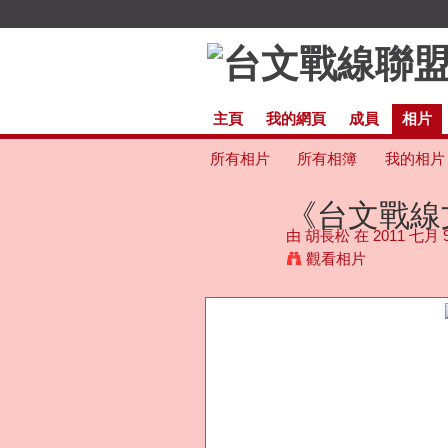
主頁
我的網頁
成員
相片
所有相片
所有相簿
我的相片
《台文戰線文
由
胡長松
在 2011 七月
觀看相片