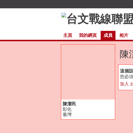
主頁
我的網頁
成員
相片
陳
這個
您必須
加入 
陳潔民
彰化
臺灣