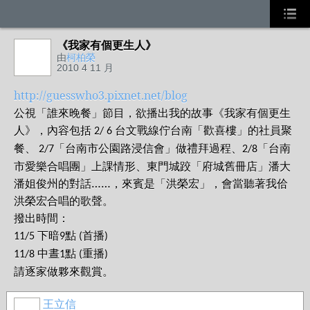
《我家有個更生人》
由
柯柏榮
2010 4 11 月
http://guesswho3.pixnet.net/blog
公視「誰來晚餐」節目，欲播出我的故事《我家有個更生
人》，內容包括
台文戰線佇台南「歡喜樓」的社員聚
2/ 6
餐、
「台南市公園路浸信會」做禮拜過程、
「台南
2/7
2/8
市愛樂合唱團」上課情形、東門城跤「府城舊冊店」潘大
潘姐俊州的對話……，來賓是「洪榮宏」，會當聽著我佮
洪榮宏合唱的歌聲。
撥出時間：
下暗
點
首播
11/5
9
(
)
中晝
點
重播
11/8
1
(
)
請逐家做夥來觀賞。
王立信