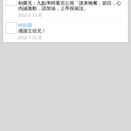
柏榮兄：九點準時看完公視「誰來晚餐」節目，心
內誠激動，請加油，上帝祝福汝。
2010 5 11 月
柯柏榮
感謝立信兄！
2010 7 11 月