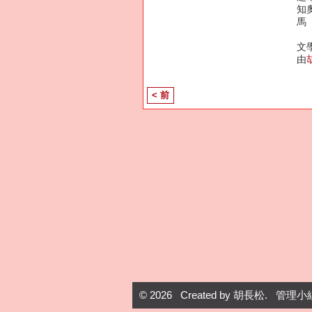
知
馬
文
由
< 前
© 2026 Created by
胡長松
. 管理小