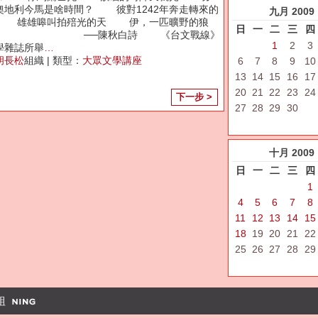
奧地利今馬是啥時間？ 彼對1242年奔走轉來的
九月
2009
 雄雄嗥叫拍殕光的天 伊，一匹曠野的狼
日
一
二
三
四
──陳秋白詩 《台文戰線》
1
2
3
學雜誌所舉
…
胡長松
組織 | 類型：
大眾文學講座
6
7
8
9
10
13
14
15
16
17
20
21
22
23
24
下一步 >
27
28
29
30
十月
2009
日
一
二
三
四
1
4
5
6
7
8
11
12
13
14
15
18
19
20
21
22
25
26
27
28
29
組