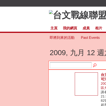
主頁
我的網頁
成員
相片
即將到來的活動
Past Events
2009, 九月 12 
台
可
20
區
講者
2
8
超