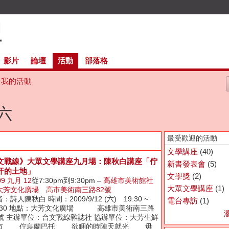
影片
論壇
活動
部落格
我的活動
週六
最受歡迎的活動
文學講座
(40)
文戰線》大眾文學講座九月場：陳秋白講座「佇
新書發表會
(5)
汗的土地」
文學獎
(2)
09 九月 12
從7:30pm到9:30pm –
高雄市美術館社
大眾文學講座
(1)
大芳文化廣場 高市美術南三路82號
：詩人陳秋白 時間：2009/9/12 (六) 19:30 ~
電台專訪
(1)
1:30 地點：大芳文化廣場 高雄市美術南三路
2號 主辦單位：台文戰線雜誌社 協辦單位：大芳生鮮
市 佇烏蘭巴托 欲睏的時陣天就光 毋