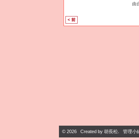
由
< 前
© 2026 Created by
胡長松
. 管理小