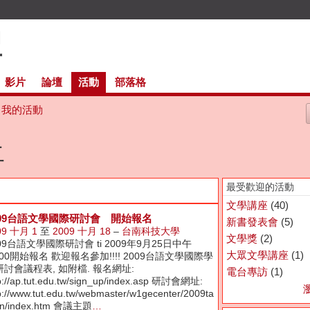
影片
論壇
活動
部落格
我的活動
二
最受歡迎的活動
文學講座
(40)
009台語文學國際研討會 開始報名
新書發表會
(5)
09 十月 1
至
2009 十月 18
–
台南科技大學
文學獎
(2)
09台語文學國際研討會 ti 2009年9月25日中午
大眾文學講座
(1)
:00開始報名 歡迎報名參加!!!! 2009台語文學國際學
研討會議程表, 如附檔. 報名網址:
電台專訪
(1)
p://ap.tut.edu.tw/sign_up/index.asp 研討會網址:
p://www.tut.edu.tw/webmaster/w1gecenter/2009ta
an/index.htm 會議主題
…