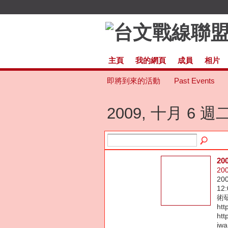
主頁
我的網頁
成員
相片
即將到來的活動
Past Events
2009, 十月 6 週
2
20
20
12
術
htt
htt
iw