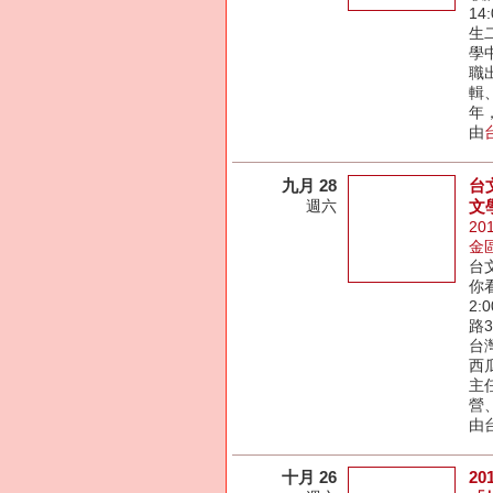
14
生
學
職
輯
年
由
九月 28
台
週六
文
20
金
台
你看
2:
路
台
西
主
營
由
十月 26
2