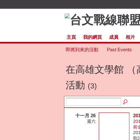
主頁
我的網頁
成員
相片
即將到來的活動
Past Events
在高雄文學館 （
活動
(3)
十一月 26
2
週六
20
前
20
歌詩