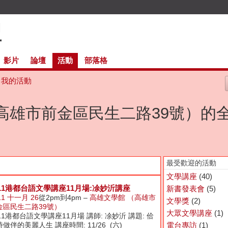
影片
論壇
活動
部落格
我的活動
高雄市前金區民生二路39號）的
最受歡迎的活動
文學講座
(40)
011港都台語文學講座11月場:凃妙沂講座
新書發表會
(5)
11 十一月 26
從2pm到4pm –
高雄文學館 （高雄市
文學獎
(2)
金區民生二路39號）
大眾文學講座
(1)
11港都台語文學講座11月場 講師: 凃妙沂 講題: 佮
做伴的美麗人生 講座時間: 11/26 (六)
電台專訪
(1)