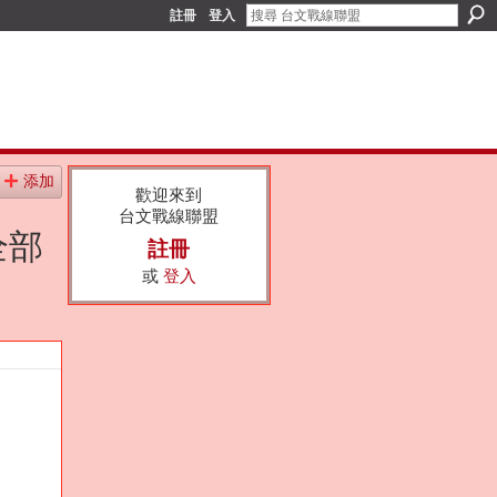
註冊
登入
添加
歡迎來到
台文戰線聯盟
全部
註冊
或
登入