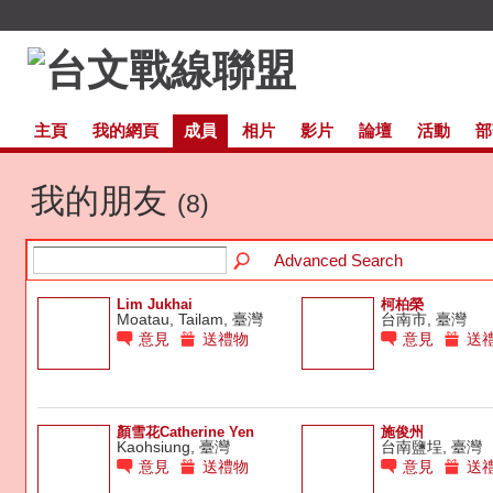
主頁
我的網頁
成員
相片
影片
論壇
活動
部
我的朋友
(8)
Advanced Search
Lim Jukhai
柯柏榮
Moatau, Tailam, 臺灣
台南市, 臺灣
意見
送禮物
意見
送
顏雪花Catherine Yen
施俊州
Kaohsiung, 臺灣
台南鹽埕, 臺灣
意見
送禮物
意見
送