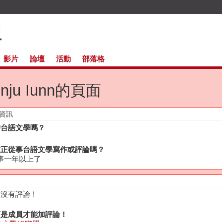
影片
論壇
活動
部落格
inju Iunn的頁面
資訊
持台語文學嗎？
在正從事台語文學寫作或評論嗎？
事一年以上了
還沒有評論﹗
須是成員才能加評論！