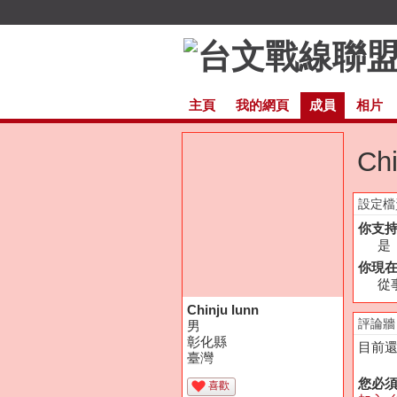
主頁
我的網頁
成員
相片
Ch
設定檔
你支
是
你現
從
Chinju Iunn
評論牆
男
彰化縣
目前
臺灣
您必
喜歡