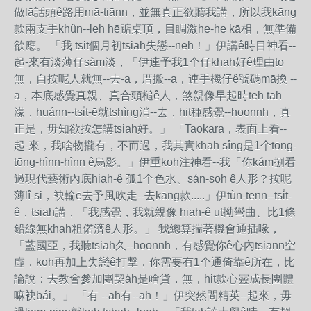
做lā話頭ê路用niā-tiānn，並無真正欲聽我講，所以我kāng
款兩支手khûn--leh hē踮桌頂，目睭激he-he kā相，無準備
欲應。 「我 tsit個月初tsiah失戀--neh！」伊講ê時目神看--
起-來有淡薄仔sàm淡，「伊連予我1个仔khah好ê理由to
無，自按呢人就無--去-a，厝搬--a，連手機仔ê號碼mā換 --
a，本底感覺真親、真合頭槌ê人，煞親像早起時teh tah
濛，huánn--tsi̍t-ē就tshìng消--去，hit種感覺--hoonnh，真
正是，毋知欲按怎講tsiah好。」 「Taokara，表面上看--
起-來，我啥物攏有，不而過，我其實khah sîng是1个tōng-
tōng-hìnn-hìnn ê烏影。」伊重koh注神看--我「你kám捌看
過現代藝術內底hiah-ê 孤1个色水、sán-soh ê人形？按呢
薄lî-si，袂輸ē去予風吹走--去kāng款.....」伊tùn-tenn--tsi̍t-
ê，tsiah講，「我感覺，我就親像 hiah-ê ut拗彎曲、比1條
鉛線無khah粗偌濟ê人形。」 我總算揣著機會通插喙，
「藍國亞，我聽tsiah久--hoonnh，有感覺你ê心內tsiann空
虛，koh再加上失戀ê打擊，你需要有1个通倚靠ê所在，比
論說：去教會參加團契a̍h是啥貨，無，hit款心靈成長團體
嘛袂bái。」 「有 --ah有--ah！」伊突然間精英--起來，毋