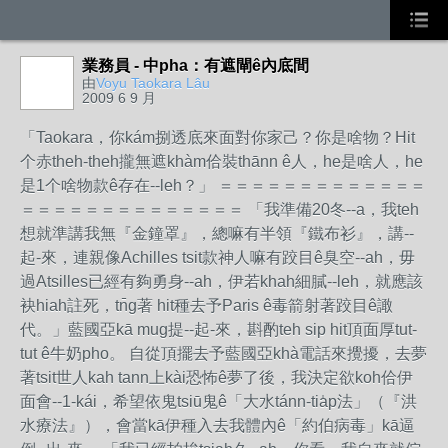
業務員 - 中pha：有遮閘ê內底間
由
Voyu Taokara Lâu
2009 6 9 月
「Taokara，你kám捌透底來面對你家己？你是啥物？Hit
个赤theh-theh攏無遮khàm佮裝thānn ê人，he是啥人，he
是1个啥物款ê存在--leh？」 ＝＝＝＝＝＝＝＝＝＝＝＝＝
＝＝＝＝＝＝＝＝＝＝＝＝＝＝ 「我準備20冬--a，我teh
想就準講我無『金鐘罩』，總嘛有半領『鐵布衫』，講--
起-來，連親像Achilles tsit款神人嘛有跤目ê臭空--ah，毋
過Atsilles已經有夠勇身--ah，伊若khah細膩--leh，就應該
袂hiah註死，tn̄g著 hit種去予Paris ê毒箭射著跤目ê譀
代。」藍國亞kā mug提--起-來，斟酌teh sip hit頂面厚tut-
tut ê牛奶pho。 自從頂擺去予藍國亞khà電話來攪擾，去夢
著tsit世人kah tann上kài恐怖ê夢了後，我決定欲koh佮伊
面會--1-kái，希望依鬼tsiū鬼ê「大水tánn-tia̍p法」（『洪
水療法』），會當kā伊種入去我體內ê「約伯病毒」kā逼