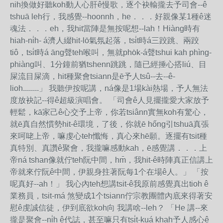
nih換做好聽koh動人心肝ê慢歌，逐个袂輸攏去予司會--ê
tshuā leh行，我感覺--hoonnh，he．．．好親像某1種ê迷
魂法．．．eh，我hit當陣是無按呢想--lah！Hiàng時有
hiah-ni̍h- á濟人綴hit-lō氣氛起落，tsi̍t時á三跤跳、兩跤
tiô，tsi̍t時á āng聲teh喉叫，無就pho̍k-á聲tshui kah phìng-
phiàng叫、1分鐘前猶tshenn跳跳，隨已經捶心搭liú、目
屎流目屎滴，hit種聚會tsiann是ē予人tsû--去--ê-
lioh........」 我聽伊按呢講，ná像是1場kài熱場，予人無法
度放袂記--得ê超級演唱會。 「司會ê人見擺攏愛大家放予
輕鬆，kā家己ê心交予上帝，你若tsiânn實無koh有驚心，
就ē真自然慣勢hit-ê環境，了後，你就ē hőng引tshuā真張
來呵咾上帝，嘛虔心teh懺悔，真心來hē願。逐擺有tsit種
真特別、真讚ê聚會，我攏嘛感動kah，ē感覺講．．．上
帝ná tshan像就佇teh阮中間，hm̄，我hit-ê時陣真正信講上
帝就來佇阮ê中間，伊親身拄著阮每1个在場ê人。」 「按
呢真好--ah！」 我心內teh想講tsit-ê我原前感覺真出tioh ê
業務員，tsit-má 煞變成1个tsiann佇宗教團體內底來得著安
慰ê虔誠信徒，伊到底欲koh向 我講啥--leh？ 「He 講--來
攏是聚會--ni̍h ê代誌，甚至嘛只有tsi̍t-kuá khah予人感心ê