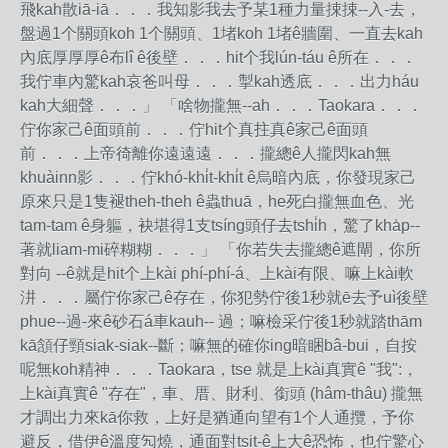
飛kah散iā-iā．．．我知影我去予某1種力量捒捒--入-去，
盤過1个關頭koh 1个關頭、1堵koh 1堵ê牆圍、一直去kah
內底厚厚厚ê布lî ê後壁．．．hit个我lún-táu ê所在．．．
我佇車內驚kah哀爸叫母．．．掣kah透底．．．出力háu
kah大細聲．．．」 「啥物攏無--ah．．．Taokara．．．
佇你家己ê面頭前．．．佇hit个真拄真ê家己ê面頭
前．．．上帝徛離你遠遠遠．．．攏總ê人攏閃kah無
khuàinn影．．．佇khó-khi̍t-khi̍t ê烏暗內底，你發現家己
原來只是1隻褪theh-theh ê蟲thuā，he死白攏無血色、光
tam-tam ê身軀，袂堪得1支tsíng頭仔去tshi̍h，驚了kha̍p--
著就liam-mi碎糊糊．．．」 「你若失去攏總ê遮閘，你所
對向 --ê就是hit个上kài phí-phí-á、上kài有限、嘛上kài軟
汫．．．屬佇你家己ê存在，你犯勢佇後1秒就ē去予uì後壁
phue--過-來ê砂石á車kauh-- 過；嘛檢采佇後1秒就踏thām
kā頷仔頸siak-siak--斷；嘛無的確你ing暗睏bâ-bui，自按
呢無koh精神．．．Taokara，tse 就是上kài真實ê "我":，
上kài真實ê "存在"，車、厝、財利、銜頭 (hâm-thâu) 攏無
才調出力來kā你救，上好是猶通向望有1个人通攬，予你
避反，借伊ê溫度勼燒，通面對tsit-ê上大ê恐怖，也佇驚心