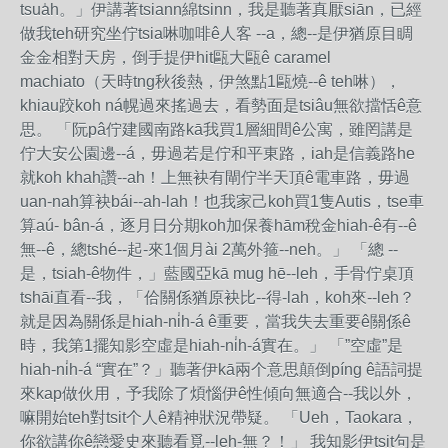
tsua̍h。」伊講著tsiann綿tsinn，我是聽著真厭siān，已經
做我teh研究坐佇tsia啉咖啡ê人客 --a，總--是伊猶原目睭
金金相對天房，倒手提伊hit甌大甌ê caramel
machiato（天時tng秋後熱，伊煞點1甌燒--ê teh啉），
khiau跤koh ná幌過來搖過去，看勢面是tsiâu無欲擋恬ê意
思。 「阮pâ佇建國南路kā我買1層細間ê公寓，雖罔講是
佇大安公園邊--á，毋過若是佇和平東路，iah是信義路he
就koh khah讚--ah！上無袂有閘佇半天頂ê電車路，毋過
uan-nah算袂bái--ah-lah！也我家己koh買1隻Autis，tse車
算aú- bân-á，逐月日分期koh加保養hām稅金hiah-ê有--ê
無--ê，總tshé--起-來1個月ài 2萬外箍--neh。」 「總 --
是，tsiah-ê物件，」藍國亞kā mug hē--leh，手骨佇桌頂
tshāi直看--我，「佮關係猶原袂比--得-lah，koh來--leh？
就是因為關係是hiah-ni̍h-á ê重要，當我失去重要ê關係ê
時，我第1擺知影空虛是hiah-ni̍h-á實在。」 「”空虛”是
hiah-ni̍h-á “實在”？」聽著伊kā兩个意思顛倒píng ê語詞提
來kap做伙用，予我除了煩惱伊ê性傾向無適合--我以外，
嘛開始teh對tsit个人ê精神狀況帶疑。 「Ueh，Taokara，
你欲講你ê戀愛史來聽看覓--leh-無？！」 我知影伊tsit句是