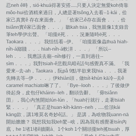
忍neh ê時，sió-khuá得著安搭.....只要人決定無愛koh倚靠
môo-hui佮酒精來過日，人總是著tsông入去看--1-kái，佮
家己真實ê 存在來面會。」 「佮家己ê存在面會．．．佮
tsiânn實ê家己面會．．．」聽kah tsia，我煞親像1支錄音
筆teh學伊出聲。 「咱攏ē死．．．況兼隨時ē死．．．
Taokara．．．」 我恬恬看--伊。 「咱攏親像蟲thuā hiah-
ni̍h-á鄙賤．．．hiah-ni̍h-á軟汫．．．」 「所以--
leh．．．我應該去廟--ni̍h修行，一直到過往--
sìm．．．」我對tsiah-ê悲觀烏暗ê話句感覺真不滿。 「我
愛來--去-ah，Taokara，阮pâ 9點半欲來我hia．．．我著
先轉去等--伊．．．」伊khiàn頭，做tsi̍t-khùn kā冷--去ê
caramel machiato啉了了。 「Bye--looh．．．」了後做伊
徛起身，皮包仔kháinn--leh，翻頭告辭。 「毋tsiânn
囝」，我心內煞開始lún-lún，「huah行就行，走著tsiah
緊．．．」 「真正是huan-ki̍h-kānn--neh，.....佮頂kái
kāng款，講1堆莫名奇妙ê話。」 是講，為啥物我uann-nā
開始膽膽？ 我想我知我teh驚--啥，因為我有感覺著tsín內
底，he 1堵1堵ê牆圍á、1个koh 1个關頭攏teh搖tsuah，厚