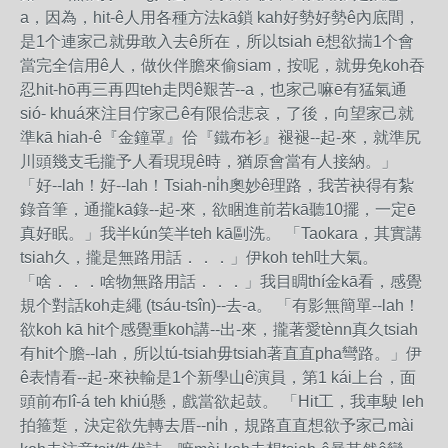
a，因為，hit-ê人用各種方法kā鎖 kah好勢好勢ê內底間，
是1个連家己就毋敢入去ê所在，所以tsiah ē想欲揣1个會
當完全信用ê人，做伙伴膽來偷siam，按呢，就毋免koh吞
忍hit-hō再三再四teh走閃ê艱苦--a，也家己嘛ē有猛氣通
sió- khuá來注目佇家己ê有限佮悲哀，了後，向望家己就
準kā hiah-ê『金鐘罩』佮『鐵布衫』褪褪--起-來，就準尻
川頭幾支毛攏予人看現現ê時，猶原會當有人接納。」
「好--lah！好--lah！Tsiah-ni̍h奧妙ê理路，我苦袂得有紮
錄音筆，通攏kā錄--起-來，欲睏進前若kā聽10擺，一定ē
真好眠。」我半kún笑半teh kā剾洗。 「Taokara，其實講
tsiah久，攏是無路用話．．．」伊koh teh吐大氣。
「啥．．．啥物無路用話．．．」我目睭thí金kā看，感覺
規个對話koh走繩 (tsáu-tsîn)--去-a。 「有影無簡單--lah！
欲koh kā hit个感覺重koh講--出-來，攏著愛tènn真久tsiah
有hit个膽--lah，所以tú-tsiah毋tsiah著直直pha彎路。」伊
ê表情看--起-來袂輸是1个新學山ê演員，第1 kái上台，面
頭前布lî-á teh khiú懸，戲當欲起鼓。 「Hit工，我車駛 leh
拍箍踅，決定欲先轉去厝--ni̍h，規路直直想欲予家己mài