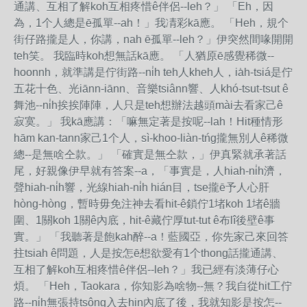
通講、互相了解koh互相疼惜ê伴侶--leh？」 「Eh，因
為，1个人總是ē孤單--ah！」我凊彩kā應。 「Heh，規个
街仔路攏是人，你講，nah ē孤單--leh？」伊突然間喙開開
teh笑。 我臨時koh想無話kā應。 「人猶原ē感覺稀微--
hoonnh，就準講是佇街路--ni̍h teh人kheh人，ia̍h-tsiá是佇
五花十色、光iānn-iānn、音樂tsiânn響、人khó-tsut-tsut ê
舞池--ni̍h挨挨陣陣，人只是teh想辦法越頭mài去看家己ê
寂寞。」 我kā應講：「嘛無定著是按呢--lah！Hit種情形
hām kan-tann家己1个人，sì-khoo-liàn-tńg攏無別人ê稀微
總--是無啥仝款。」 「確實是無仝款，」伊真緊就承著話
尾，好親像伊早就有答案--a，「事實是，人hiah-ni̍h濟，
聲hiah-ni̍h響，光線hiah-ni̍h hián目，tse攏ē予人心肝
hòng-hòng，暫時毋免注神去看hit-ê鎖佇1堵koh 1堵ê牆
圍、1關koh 1關ê內底，hit-ê藏佇厚tut-tut ê布lî後壁ê事
實。」 「我聽著是飽kah醉--a！藍國亞，你先家己來回答
拄tsiah ê問題，人是按怎ē想欲愛有1个thong話攏通講、
互相了解koh互相疼惜ê伴侶--leh？」我已經有淡薄仔心
煩。 「Heh，Taokara，你知影為啥物--無？我自從hit工佇
路--ni̍h無張持tsông入去hin內底了後，我就知影是按怎--