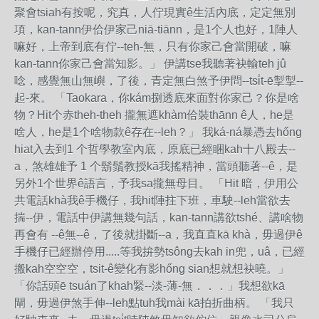
聚會tsiah有按呢，究真，人佇現實ê生活內底，定定無別
項，kan-tann伊佮伊家己niā-tiānn，是1个人也好，1陣人
嘛好，上帝到底有佇--teh-無，只有你家己會當開破，嘛
kan-tann你家己會當知影。」 伊講tse我聽著袂輸teh jû
唸，感覺無山無嶼，了後，青定無白煞予伊問--tsi̍t-ē掣掣--
起-來。 「Taokara，你kám捌透底來面對你家己？你是啥
物？Hit个赤theh-theh 攏無遮khàm佮裝thānn ê人，he是
啥人，he是1个啥物款ê存在--leh？」 我ká-ná暴憑去hőng
hiat入去到1 个哲學教室內底，原底已經睏kah十八殿去--
a，煞雄雄予 1 个鬍鬚教授kā我搖精神，當頭聽著--ê，是
另外1个世界ê語言，予我sa攏無母目。 「Hit 暗，伊用公
共電話khà我ê手機仔，我hit陣拄下班，車駛--leh當欲去
揣--伊，電話中伊講無幾句話，kan-tann講欲tshé、講啥物
再會有 --ê無--ê，了後就掛斷--a，我直直kā khà，毋過伊ê
手機仔已經辦停用.....等我拚勢tsông去kah in兜，uâ，已經
搬kah空空空，tsit-ê變化有影hőng sian想就想袂曉。」
「你話頭ē tsuán了khah緊--淡-薄-無．．．」我想欲kā
閘，毋過伊煞手伸--leh點tuh我mài kā拍折曲柄。 「我只