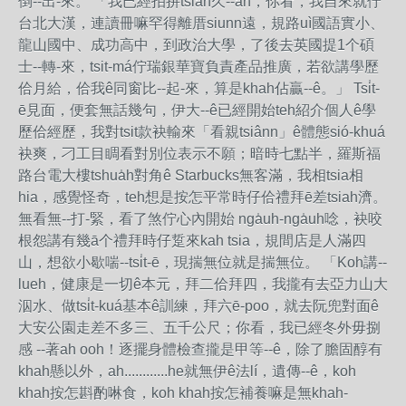
倒--出-來。 「我已經拍拚tsiah久--ah，你看，我自來就佇
台北大漢，連讀冊嘛罕得離厝siunn遠，規路uì國語實小、
龍山國中、成功高中，到政治大學，了後去英國提1个碩
士--轉-來，tsit-má佇瑞銀華寶負責產品推廣，若欲講學歷
佮月給，佮我ê同窗比--起-來，算是khah佔贏--ê。」 Tsi̍t-
ē見面，便套無話幾句，伊大--ê已經開始teh紹介個人ê學
歷佮經歷，我對tsit款袂輸來「看親tsiânn」ê體態sió-khuá
袂爽，刁工目睭看對別位表示不願；暗時七點半，羅斯福
路台電大樓tshua̍h對角ê Starbucks無客滿，我相tsia相
hia，感覺怪奇，teh想是按怎平常時仔佮禮拜ē差tsiah濟。
無看無--打-緊，看了煞佇心內開始 nga̍uh-nga̍uh唸，袂咬
根怨講有幾ā个禮拜時仔踅來kah tsia，規間店是人滿四
山，想欲小歇喘--tsi̍t-ē，現揣無位就是揣無位。 「Koh講--
lueh，健康是一切ê本元，拜二佮拜四，我攏有去亞力山大
泅水、做tsi̍t-kuá基本ê訓練，拜六ē-poo，就去阮兜對面ê
大安公園走差不多三、五千公尺；你看，我已經冬外毋捌
感 --著ah ooh！逐擺身體檢查攏是甲等--ê，除了膽固醇有
khah懸以外，ah............he就無伊ê法lí，遺傳--ê，koh
khah按怎斟酌啉食，koh khah按怎補養嘛是無khah-