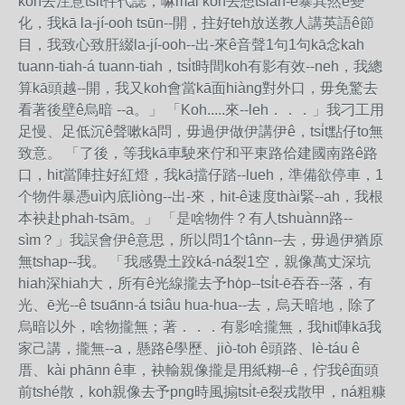
koh去注意tsit件代誌，嘛mài koh去想tsiah-ê暴其然ê變
化，我kā la-jí-ooh tsūn--開，拄好teh放送教人講英語ê節
目，我致心致肝綴la-jí-ooh--出-來ê音聲1句1句kā念kah
tuann-tiah-á tuann-tiah，tsi̍t時間koh有影有效--neh，我總
算kā頭越--開，我又koh會當kā面hiàng對外口，毋免驚去
看著後壁ê烏暗 --a。」 「Koh.....來--leh．．．」我刁工用
足慢、足低沉ê聲嗽kā問，毋過伊做伊講伊ê，tsi̍t點仔to無
致意。 「了後，等我kā車駛來佇和平東路佮建國南路ê路
口，hit當陣拄好紅燈，我kā擋仔踏--lueh，準備欲停車，1
个物件暴憑uì內底liòng--出-來，hit-ê速度thài緊--ah，我根
本袂赴phah-tsām。」 「是啥物件？有人tshuànn路--
sìm？」我誤會伊ê意思，所以問1个tânn--去，毋過伊猶原
無tshap--我。 「我感覺土跤ká-ná裂1空，親像萬丈深坑
hiah深hiah大，所有ê光線攏去予ho̍p--tsi̍t-ē吞吞--落，有
光、ē光--ê tsua̋nn-á tsiâu hua-hua--去，烏天暗地，除了
烏暗以外，啥物攏無；著．．．有影啥攏無，我hit陣kā我
家己講，攏無--a，懸路ê學歷、jiò-toh ê頭路、lè-táu ê
厝、kài phānn ê車，袂輸親像攏是用紙糊--ê，佇我ê面頭
前tshé散，koh親像去予png時風搧tsi̍t-ē裂戎散甲，ná粗糠