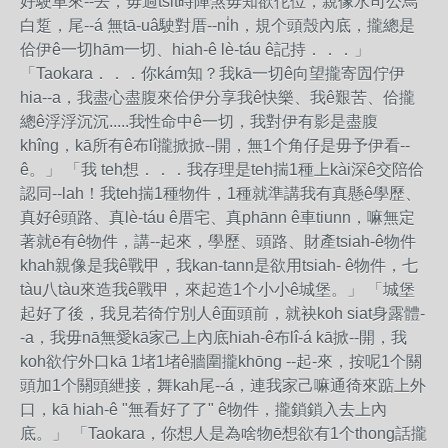
好駛車來--去，毋過tsi̍t時陣煞毋知欲佗位，親像水司公烏
白踅，尾--á 無tā-uâ駛對厝--ni̍h，規个頭殼內底，攏總是
佮伊ê一切hām一切、hiah-ê lè-táu ê記持．．．」
「Taokara．．．你kám知？我kā一切ê向望攏寄囥佇伊
hia--a，我盡心盡腹來佮伊分享我ê快樂、我ê艱苦、佮攏
總ê浮浮沉沉.....我性命中ê一切，我對伊有影是盡腹
khîng，kā所有ê布lî攏掀掀--開，無1个角仔是毋予伊看--
ê。」 「我 teh想．．．我存理是teh揣1種上kài深ê交陪佮
認同--lah！我teh揣1種物件，1種就準講我有真懸ê學歷、
真好ê頭路、真lè-táu ê厝宅、真phānn ê車tiunn，嘛無定
著就ē有ê物件，講--起來，學歷、頭路、財產tsiah-ê物件
khah親像是我ê戰甲，我kan-tann是欲用tsiah- ê物件，七
tàu八tàu來造我ê戰甲，來起造1个小小ê城堡。」 「城堡
起好了後，我見若徛佇別人ê面頭前，就袂koh siat身露體-
-a，我毋nā無愛kā家己上內底hiah-ê布lî-á kā掀--開，我
koh欲佇外口kā 1堵1堵ê牆圍攏khōng --起-來，按呢1个關
頭加1个關頭紲接，舞kah尾--á，連我家己嘛通徛來踮上外
口，kā hiah-ê "無看好了了" ê物件，攏鎖鎖入去上內
底。」 「Taokara，你想人是為啥物ē想欲有1个thong話攏