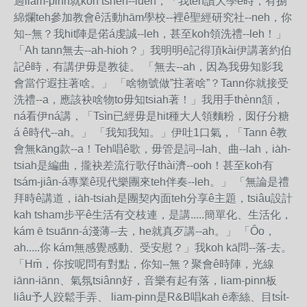
過liam-pinn就koh tsheh--lueh，「我teh讀大學ê時，有捌
綿爛teh參加教會ê活動hām學校--裡ê聖經研究社--neh，你
知--無？我hit陣是偌á虔誠--leh，甚至koh領洗禮--leh！」
「Ah tann無去--ah-hioh？」我明明ē記得頂kài伊講著約伯
記ê時，有講伊毋是教徒。 「無去--ah，因為我毋知影我
會當佇遐拄著啥。」 「啥物號做”拄著啥”？Tann你就接受
洗禮--a，應該袂啥物to毋知tsiah著！」我用手thènn頷，
ná看伊ná講，「Tsìn已經毋是hit種大人領麵粉，囡仔分糖
á ê時代--ah。」 「我知我知。」伊吐1口氣，「Tann ê教
會無kāng款--a！Teh唱ê歌，毋管是詞--lah、曲--lah，ia̍h-
tsiah是編曲，攏袂差流行歌仔thài濟--ooh！甚至koh有
tsám-jiân-á專業ê現代樂團來teh伴奏--leh。」 「無論是禮
拜時ê講道，ia̍h-tsiah是團契內面teh分享ê主題，tsiâu設計
kah tsham步平ê生活有交枝連，是講.....簡單化、生活化，
kám ē tsua̋nn-á淺薄--去，he就真歹講--ah。」 「Ôo，
ah.....你 kám無感覺感動、受安慰？」我koh kā問--落-去。
「Hm̄，你按呢問有對點，你知--無？聚會ê時陣，光線
iānn-iānn、氣氛tsiânn好，音樂有起有落，liam-pinn板
liâu予人跤鬆手弄、 liam-pinn是R&B唱kah ē牽絲、目tsi̍t-