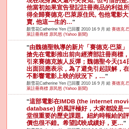
現在現身滅火還不失良知; 但可惜的是,
他當初如果宣告登記註冊商品的利益
得全歸賽德克‧巴萊原住民, 包他電影大
賣, 他這一生的…
"
顏雪花Catherine Yen 已回覆 2010 16 9 月 給
賽德克.
萊註冊商標 原民怒 (Yahoo 新聞)
"
由魏德聖執導的新片「賽德克‧巴萊」
搶先在電影推出前向經濟部註冊商標
引來賽德克族人反彈；魏德聖今天(14日
出面回應表示，為了避免引起誤解，
不影響電影上映的狀況下，…
"
顏雪花Catherine Yen 已回覆 2010 16 9 月 給
賽德克.
萊註冊商標 原民怒 (Yahoo 新聞)
"
這部電影在IMDB (the internet movi
database) 的風評極好，大家都說是
堂很重要的歷史課題。紐約時報給的
價也很不錯。希望試映成績好，更…
"