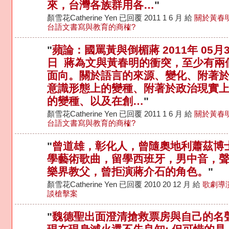
來，台灣各族群用各…
"
顏雪花Catherine Yen 已回覆 2011 1 6 月 給
關於黃春明
台語文書寫與教育的商榷?
"
蘋論：國罵黃與倒楣蔣 2011年 05月3
日 蔣為文與黃春明的衝突，至少有兩
面向。關於語言的來源、變化、附著
意識形態上的變種、附著於政治現實
的變種、以及在創…
"
顏雪花Catherine Yen 已回覆 2011 1 6 月 給
關於黃春明
台語文書寫與教育的商榷?
"
曾道雄，彰化人，曾隨奧地利蕭茲博
學藝術歌曲，留學西班牙，男中音，
樂界教父，曾拒演蔣介石的角色。
"
顏雪花Catherine Yen 已回覆 2010 20 12 月 給
歌劇導
談槍擊案
"
魏德聖出面澄清搶救票房與自己的名聲