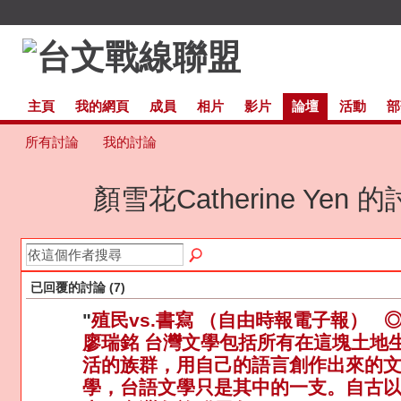
主頁
我的網頁
成員
相片
影片
論壇
活動
部
所有討論
我的討論
顏雪花Catherine Yen 
已回覆的討論 (7)
"
殖民vs.書寫 （自由時報電子報） 
廖瑞銘 台灣文學包括所有在這塊土地
活的族群，用自己的語言創作出來的
學，台語文學只是其中的一支。自古