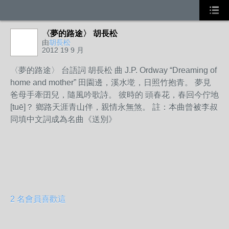
〈夢的路途〉 胡長松
由
胡長松
2012 19 9 月
〈夢的路途〉 台語詞 胡長松 曲 J.P. Ordway “Dreaming of
home and mother” 田園邊，溪水墘，日照竹抱青。 夢見
爸母手牽囝兒，隨風吟歌詩。 彼時的 頭春花，春回今佇地
[tuē]？ 鄉路天涯青山伴，親情永無煞。 註：本曲曾被李叔
同填中文詞成為名曲《送別》
2 名會員喜歡這