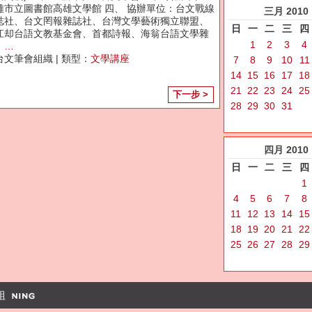
雄市立圖書館高雄文學館 四、 協辦單位：台文戰線
三月
2010
誌社、台文罔報雜誌社、台灣文學藝術獨立聯盟、
日
一
二
三
四
江却台語文教基金會、首都詩報、海翁台語文學雜
1
2
3
4
、
…
台文筆會組織 | 類型：
文學講座
7
8
9
10
11
14
15
16
17
18
21
22
23
24
25
下一步 >
28
29
30
31
四月
2010
日
一
二
三
四
1
4
5
6
7
8
11
12
13
14
15
18
19
20
21
22
25
26
27
28
29
組