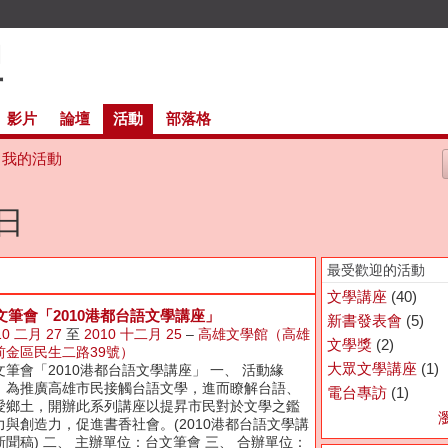
影片
論壇
活動
部落格
我的活動
週日
最受歡迎的活動
文學講座
(40)
文筆會「2010港都台語文學講座」
新書發表會
(5)
10 二月 27
至
2010 十二月 25
–
高雄文學館（高雄
文學獎
(2)
前金區民生二路39號）
大眾文學講座
(1)
文筆會「2010港都台語文學講座」 一、 活動緣
：為推廣高雄市民接觸台語文學，進而瞭解台語、
電台專訪
(1)
愛鄉土，開辦此系列講座以提昇市民對於文學之鑑
力與創造力，促進書香社會。(2010港都台語文學講
新聞稿) 二、 主辦單位：台文筆會 三、 合辦單位：