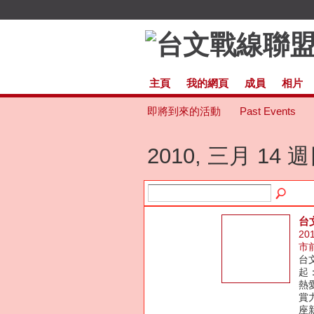
主頁
我的網頁
成員
相片
即將到來的活動
Past Events
2010, 三月 14 
台
20
市
台
起
熱
賞
座