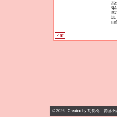
高
雜
李
誌
由
< 前
© 2026 Created by
胡長松
. 管理小