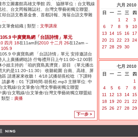
雄市立圖書館高雄文學館 四、 協辦單位：台文戰線
六月
2010
誌社、台文罔報雜誌社、台灣文學藝術獨立聯盟、
日
一
二
三
四
江却台語文教基金會、首都詩報、海翁台語文學雜
1
2
3
、
…
台文筆會組織 | 類型：
文學講座
6
7
8
9
10
13
14
15
16
17
M105.9 中廣寶島網「台語詩情」單元
20
21
22
23
24
10 四月 18
在11am到
2010 十二月 26
在12am –
27
28
29
30
 105.9
M105.9 中廣寶島網 「台語詩情」單元 安排邀請台
人上廣播網唸詩 佇每禮拜日上午11:00~12:00郭
琳小姐主持的「咱的寶島真濟寶」節目 （單元播出
七月
2010
大約是11:20~11:30） 收聽範圍 台南、高雄、屏
日
一
二
三
四
地區 請逐家來收聽！ 4/18 試播胡長松唸〈下課時
1
請參考：01 下課時間-胡長松.mp3 主辦單位: 中
/台文戰線/台文筆會/台灣文學藝術獨立聯盟
4
5
6
7
8
中廣/台文戰線/台文筆會/台灣文學藝術獨立聯盟組
11
12
13
14
15
| 類型：
廣播
18
19
20
21
22
25
26
27
28
29
下一步 >
組