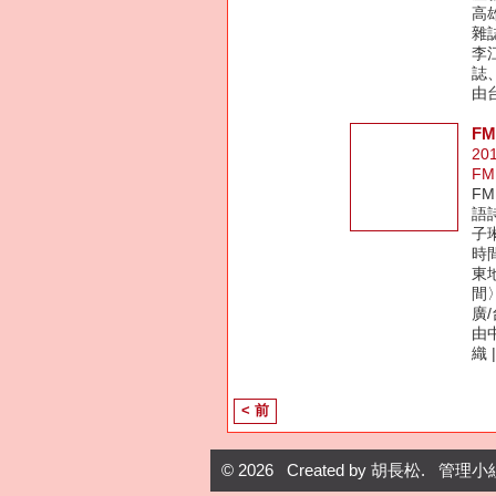
高
雜
李
誌
由
F
20
FM
F
語詩
子
時間
東
間〉
廣
由
織 
< 前
© 2026 Created by
胡長松
. 管理小