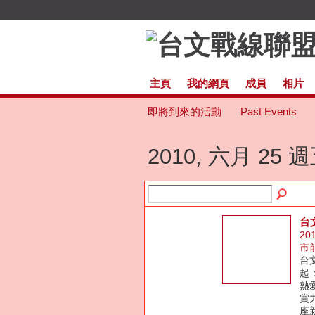
主頁
我的網頁
成員
相片
即將到來的活動
Past Events
2010, 六月 25 
台
20
市
台
起
熱
賞
座