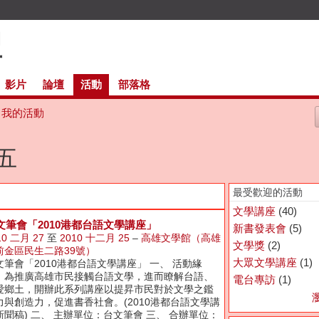
影片
論壇
活動
部落格
我的活動
週五
最受歡迎的活動
文學講座
(40)
文筆會「2010港都台語文學講座」
新書發表會
(5)
10 二月 27
至
2010 十二月 25
–
高雄文學館（高雄
文學獎
(2)
前金區民生二路39號）
大眾文學講座
(1)
文筆會「2010港都台語文學講座」 一、 活動緣
：為推廣高雄市民接觸台語文學，進而瞭解台語、
電台專訪
(1)
愛鄉土，開辦此系列講座以提昇市民對於文學之鑑
力與創造力，促進書香社會。(2010港都台語文學講
新聞稿) 二、 主辦單位：台文筆會 三、 合辦單位：