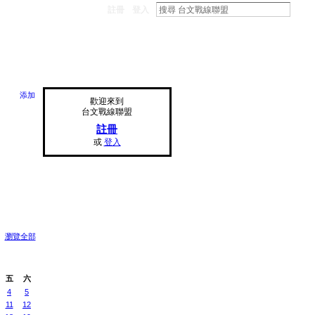
註冊
登入
添加
歡迎來到
台文戰線聯盟
註冊
或
登入
瀏覽全部
五
六
4
5
11
12