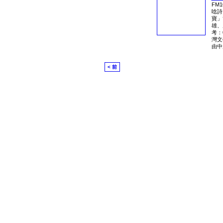
FM
唸詩
寶」
雄、
考：
灣文
由中
< 前
© 2026 Created by
胡長松
. 管理小組