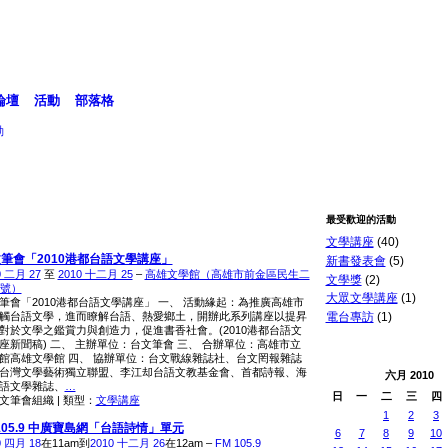
論壇
活動
部落格
動
最受歡迎的活動
文學講座
(40)
筆會「2010港都台語文學講座」
新書發表會
(5)
0 二月 27
至
2010 十二月 25
–
高雄文學館（高雄市前金區民生二
文學獎
(2)
9號）
大眾文學講座
(1)
筆會「2010港都台語文學講座」 一、 活動緣起：為推廣高雄市
觸台語文學，進而瞭解台語、熱愛鄉土，開辦此系列講座以提昇
電台專訪
(1)
對於文學之鑑賞力與創造力，促進書香社會。(2010港都台語文
座新聞稿) 二、 主辦單位：台文筆會 三、 合辦單位：高雄市立
館高雄文學館 四、 協辦單位：台文戰線雜誌社、台文罔報雜誌
台灣文學藝術獨立聯盟、李江却台語文教基金會、首都詩報、海
六月
2010
語文學雜誌、
…
日
一
二
三
四
文筆會組織 | 類型：
文學講座
1
2
3
105.9 中廣寶島網「台語詩情」單元
6
7
8
9
10
0 四月 18
在11am到
2010 十二月 26
在12am –
FM 105.9