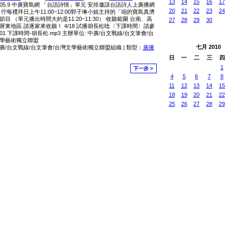
13
14
15
16
17
105.9 中廣寶島網 「台語詩情」單元 安排邀請台語詩人上廣播網
20
21
22
23
24
 佇每禮拜日上午11:00~12:00郭子琳小姐主持的「咱的寶島真濟
節目 （單元播出時間大約是11:20~11:30） 收聽範圍 台南、高
27
28
29
30
屏東地區 請逐家來收聽！ 4/18 試播胡長松唸〈下課時間〉請參
01 下課時間-胡長松.mp3 主辦單位: 中廣/台文戰線/台文筆會/台
學藝術獨立聯盟
七月
2010
廣/台文戰線/台文筆會/台灣文學藝術獨立聯盟組織 | 類型：
廣播
日
一
二
三
四
1
下一步 >
4
5
6
7
8
11
12
13
14
15
18
19
20
21
22
25
26
27
28
29