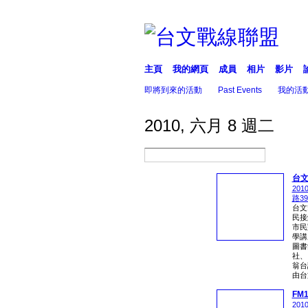
主頁
我的網頁
成員
相片
影片
即將到來的活動
Past Events
我的活
2010, 六月 8 週二
台文
201
路3
台文
民接
市民
學講
圖書
社、
翁台
由台
FM
201