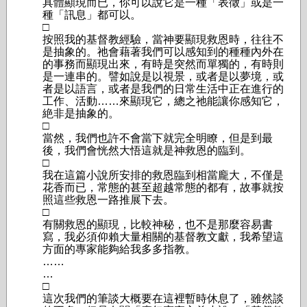
具體顯現而已，你可以說它是一種「表徵」或是一
種「訊息」都可以。
□
按照我的基督教經驗，當神要顯現救恩時，往往不
是抽象的。祂會藉著我們可以感知到的種種內外在
的事務而顯現出來，有時是突然而單獨的，有時則
是一連串的。譬如說是以視景，或者是以夢境，或
者是以語言，或者是我們的日常生活中正在進行的
工作、活動……來顯現它，總之祂能讓你感知它，
絶非是抽象的。
□
當然，我們也許不會當下就完全明瞭，但是到最
後，我們會恍然大悟這就是神救恩的臨到。
□
我在這篇小說所安排的救恩臨到相當龐大，不僅是
花香而已，常態的甚至超越常態的都有，故事就按
照這些救恩一路推展下去。
□
有關救恩的顯現，比較神秘，也不是那麼容易書
寫，我必須仰賴大量相關的基督教文獻，我希望這
方面的專家能夠給我多多指教。
……
…
□
這次我們的筆談大概要在這裡暫時休息了，雖然談