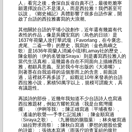
人」看完之後，會深自反省自責不已，最後乾脆寧
願選擇說自己不是漢人，而是西拉雅！我們甚至可
以說，《鄉史補記》具體影響了很多台語作家，開
啟了台語的西拉雅書寫的大浪潮。
其他關於台語的平埔小說創作，近年還有幾篇有代
表性的作品，像是吳國安寫的〈烏色的日頭〉是
1637年荷蘭人攻打華武壠（Favorlang，在今褒忠、
虎尾、二崙一帶）的歷史，我寫的〈金色島嶼之
歌〉是1636年荷蘭人消滅小琉球Lamay社的歷史，
陳金順的〈伊的名號做Siraya〉則是書寫西拉雅人的
當代生活真相，這幾篇各自在不同面向上描繪西拉
雅，都頗具意義。至於我今年出版的《大港嘴》，
則著墨在自我追尋的這個形而上的含意，前面談
過，這裡就不再多談了。綜觀近10年來發表的台語
西拉雅小說，累積50萬字以上，規模可謂龐大，具
有議題性。
再談詩的部份，近幾年我知道不少台語詩人也寫過
西拉雅題材，例如方耀乾寫過〈我是台窩灣擺
擺〉、〈伊咧等我〉；陳正雄寫過〈平埔夜祭〉、
〈遙遠的歌聲──予李仁記尪姨〉；陳金順寫過
〈Siraya之歌〉、〈九層嶺的胭脂葉〉；林央敏寫過
〈絲拉野求雨祭〉；陳秋白寫過〈夢想的翅股佮愛
的詩篇〉；張德本寫過〈雨落佇咱查某組的腹肚