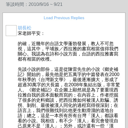
筆談時間：2010/9/16 ~ 9/21
Load Previous Replies
胡長松
宋老師平安：
的確，近幾年的台語文學蓬勃發展，教人不可忽
視，這其中，平埔族／西拉雅的書寫相當值得我們
關心。我認為在詩和小說方面，台語的西拉雅書寫
都有相當的收穫。
先談小說的部份，這是從陳雷先生的小說《鄉史補
記》開始的，最先他是把五萬字的中篇發表在2000
年秋季的《台灣新文學》，最後逐漸擴大，形成了
超過30萬字的大長篇，在2008年集結出版，非常驚
人。《鄉史補記》在企圖上顯然就是為了要重現西
拉雅自我的原本面貌而寫的；在內容上，作者挖掘
了很多的史料鄉談，把西拉雅如何被漢人欺騙、誘
拐、剝削、最後被漢人同化的過程寫得很深刻；在
語言上，我們很難找到比他更生動滑溜的道地台
語；總之，這是一本所有所有台灣「漢人」都該看
看的小說。我相信，有不少「漢人」看完會發現自
己原來不是「漢人」；另外，或許還有一些「漢