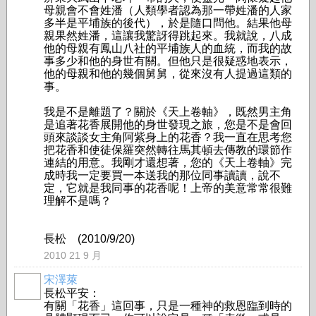
母親會不會姓潘（人類學者認為那一帶姓潘的人家
多半是平埔族的後代），於是隨口問他。結果他母
親果然姓潘，這讓我驚訝得跳起來。我就說，八成
他的母親有鳳山八社的平埔族人的血統，而我的故
事多少和他的身世有關。但他只是很疑惑地表示，
他的母親和他的幾個舅舅，從來沒有人提過這類的
事。
我是不是離題了？關於《天上卷軸》，既然男主角
是追著花香展開他的身世發現之旅，您是不是會回
頭來談談女主角阿紫身上的花香？我一直在思考您
把花香和使徒保羅突然轉往馬其頓去傳教的環節作
連結的用意。我剛才還想著，您的《天上卷軸》完
成時我一定要買一本送我的那位同事讀讀，說不
定，它就是我同事的花香呢！上帝的美意常常很難
理解不是嗎？
長松 (2010/9/20)
2010 21 9 月
宋澤萊
長松平安：
有關「花香」這回事，只是一種神的救恩臨到時的