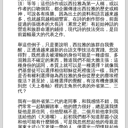
頂〉等等；這些詩作或以西拉雅為第一人稱，或以
作者的口吻側寫，都企圖傳達出西拉雅的歷史或精
神，可說各有殊勝。因為出土的資料和語言越來越
多，也就越寫越精細豐富。在詩的創作部份，前面
提過的張德本的大長詩〈累世之靶〉有起始神話的
營造和族群命運的鋪排，現代詩的技法突出，是目
前篇幅最大的代表之作。
舉這些例子，只是要說明，西拉雅的族群自我覺
醒，正透過越來越新的台語文學技法在實踐。您說
得對，既然過去被灌輸的身份可能是一種虛假、多
混雜且不確定的東西，難道我們不能大膽主張：這
種身份的認同，本質上就可以是一種選擇？就像我
們基督徒可以選擇相信耶穌從死裡復活一樣，我們
是否有權利選擇做為西拉雅的身份從歷史的塵埃裡
復活？甚至於，這種選擇的覺醒，有沒有機會擴展
到您《天上卷軸》裡的主角所代表的外省第二、三
代？
我有一個外省第二代的老同事，和我感情不錯，我
們常常一起騎腳踏車，他的體力很好，總是讓我懷
疑他是原住民，但他堅稱不是。二個月前他拿到我
送給他的《大港嘴》，起初我們都不知道那篇小說
和他可能有什麼關係，可是我忽然想起他的母親是
屏東大武山下老埤一帶的人，便靈光一閃懷疑起他