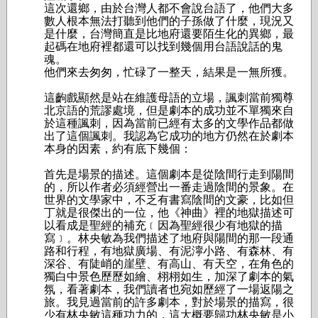
這次還鄉，由於台灣人都不會說台語了，他們大多
數人根本無法打聽到他們的子孫做了什麼，現況又
是什麼，台灣簡直是比地府還要陌生化的異鄉，最
起碼在地府裡都還可以找到幾個用台語說話的鬼
魂。
他們來去匆匆，忙碌了一整天，結果是一無所獲。
這齣戲顯然是站在維護母語的立場，諷刺當前獨尊
北京語的荒謬處境，但是劇本的成功並不單獨來自
於這種諷刺，因為當前已經有太多的文學作品都做
出了這個諷刺。我認為它成功的地方仍然在於劇本
本身的因素，約有底下幾個：
首先是場景的描述。這個劇本是從陰間行走到陽間
的，所以作者必須經營出一番走過陰間的景象。在
世界的文學家中，不乏有書寫陰間的文豪，比如但
丁就是很傑出的一位，他《神曲》裡的地獄描述可
以看成是聖經的補充﹝因為聖經很少有地獄的描
寫﹞。林央敏為我們描述了地府與陽間的那一段通
路和行程，有地獄廣場、有泥濘小路、有森林、有
深谷、有陡峭的崖壁、有高山、有天空，在角色的
獨白中景色歷歷如繪、栩栩如生，加深了劇本的氣
氛，看著劇本，我們讀者也宛如歷經了一場返陽之
旅。我見過當前的許多劇本，對於場景的描寫，很
少有林央敏這種功力的，這大概要歸功林央敏是小