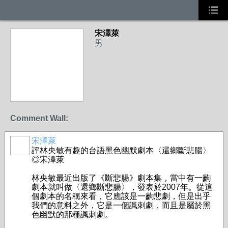
宋澤萊
男
Comment Wall:
宋澤萊
評林央敏有趣的台語黑色幽默劇本〈還鄉斷悲腸〉
◎宋澤萊
林央敏最近出版了《斷悲腸》劇本集，當中有一齣
劇本就叫做〈還鄉斷悲腸〉，發表於2007年。從這
個劇本的名稱來看，它應該是一齣悲劇，但是出乎
我們的意料之外，它是一個諷刺劇，而且是屬於黑
色幽默的那種諷刺劇。