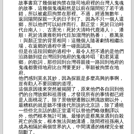
故事書寫了幾個被拘禁在陰司地府裡的台灣人鬼魂
的故事，這幾個鬼魂顯然是以前在陽間犯了若干過
錯，所以被處罰拘禁在那裡。不過，經過無數年，
返回陽間探親一天的日子到了。因為不只一個人還
鄉，所以他們可以結伴而行。顏正堂﹝死於日治時
代台南人﹞、古憲光﹝死於大清時代鹿港人﹞、潘
順﹝死於清康雍乾時代目加溜灣的熟番﹞、蔡萬泉
﹝與顏正堂的背景相同﹞這幾個人隨著劇情相繼出
場，在返鄉的過程中逐一碰面認識。
但是在這段回鄉的過程中，最令人想不通的是他們
沿路聽到從台灣回到地府的鬼魂吟唱「勸君莫還
鄉」的歌詞，那些回到台灣尋親後一路回到地府的
鬼魂都覺得地府比台灣要更好，寧願被拘禁在地
府。
他們感到莫名其妙，因為探親是多麼高興的事啊，
豈有勸人不要回鄉的道理。
這個原因後來突然被揭開了，原來他們各自回到他
們的台灣故鄉和祖厝後，才發現所有的事情都已經
是人面桃花了。除了景物變遷難以辨識故鄉以外，
最糟糕的就是聽不懂後代所說的北京語，除了通曉
一些些北京話的顏正堂還可以替他們略做翻譯以
外，他們根本無計可施。最慘的是蔡萬泉遇到自殺
死亡的孫女，根本無法與她溝通，陰間裡祖孫兩人
成為相隔於兩個世界的人，中間溝通的橋樑完全被
阻斷了。