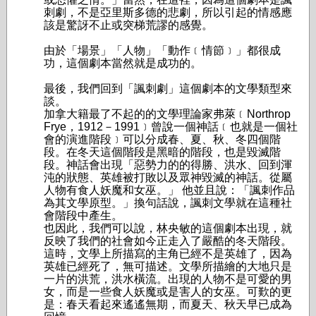
刺劇，不是亞里斯多德的悲劇，所以引起的情感應
該是驚訝不止或突梯荒謬的感覺。
由於「場景」「人物」「動作﹝情節﹞」都很成
功，這個劇本當然就是成功的。
最後，我們回到「諷刺劇」這個劇本的文學類型來
談。
加拿大籍最了不起的的文學理論家弗萊﹝Northrop
Frye，1912－1991﹞曾說一個神話﹝也就是一個社
會的演進階段﹞可以分成春、夏、秋、冬四個階
段。在冬天這個階段是黑暗的階段，也是毀滅階
段。神話會出現「惡勢力的的得勝、洪水、回到渾
沌的狀態、英雄被打敗以及眾神毀滅的神話。從屬
人物有食人妖魔和女巫。」 他並且說：「諷刺作品
為其文學原型。」換句話說，諷刺文學就在這種社
會階段中產生。
也因此，我們可以說，林央敏的這個劇本出現，就
反映了我們的社會如今正走入了嚴酷的冬天階段。
這時，文學上所描寫的主角已經不是英雄了，因為
英雄已經死了，無可描述。文學所描繪的大地只是
一片的洪荒，洪水橫流。出現的人物不是可愛的男
女，而是一些食人妖魔或是害人的女巫。可歎的更
是：春天看起來遙遙無期，而夏天、秋天早已成為