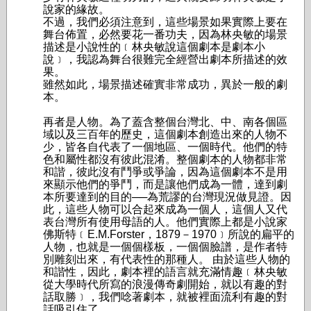
說家的緣故。
不過，我們必須注意到，這些場景如果實際上要在
舞台佈置，必然要花一番功夫，因為林央敏的場景
描述是小說性的﹝林央敏說這個劇本是劇本小
說﹞，我認為舞台很難完全經營出劇本所描述的效
果。
雖然如此，場景描述確實非常成功，異於一般的劇
本。
再者是人物。為了蓋含整個台灣北、中、南各個區
域以及三百年的歷史，這個劇本創造出來的人物不
少，皆各自代表了一個地區、一個時代。他們的特
色和屬性都沒有彼此混淆。整個劇本的人物都非常
和諧，彼此沒有鬥爭或爭論，因為這個劇本不是用
來顯示他們的爭鬥，而是讓他們成為一體，達到劇
本所要達到的目的──為荒謬的台灣現況做見證。因
此，這些人物可以合起來成為一個人，這個人又代
表台灣所有使用母語的人。他們實際上都是小說家
佛斯特﹝E.M.Forster，1879－1970﹞所說的扁平的
人物，也就是一個個樣板，一個個臉譜，是作者特
別雕刻出來，有代表性的那種人。 由於這些人物的
和諧性，因此，劇本裡的語言就充滿情趣﹝林央敏
從大學時代所寫的浪漫傳奇劇開始，就以有趣的對
話取勝﹞，我們唸著劇本，就被裡面流利有趣的對
話吸引住了。