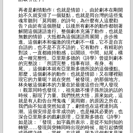
再者是劇情動作﹝也就是情節﹞。由於劇本在剛開
始不久就安排了一個疑點，也就是囘台灣的這些鬼
魂常聽到「莫囘鄉」的詩句，為什麼有人這麼勸
告？由於有這個懸疑，以後所有劇本的動作都朝著
解開這個謎語進行。整個劇本充滿了動作，也就是
無數的情節，大抵都為這個謎語而展開，步步推
進。這個劇本和偏激的現代劇不一樣，它不是自言
自語的，也不是不言不語的，它有動作，有精彩的
對談，一直都維持動感，以開頭、中間、結尾，構
成一種完整性。亞里斯多德的《詩學》曾提到劇本
的完整說：「所謂完整，指事有頭、有身、有
尾。」這個劇本就有亞里斯多德所說的這個優點。
那麼，這個劇本的動作﹝也就是情節﹞又在哪裡顯
現它的力量呢？就在突然「被發現」的那個地方。
林央敏這個劇本的力量在於最後這些台灣人發現
﹝觀眾同時也發現﹞，祖先聽不懂子孫所說的話的
時候，顯現了力量。我們恍然大悟，原來如此，這
就是有人勸告台灣鬼魂「莫囘鄉」的原因之所在，
我們由不知道突然知道了，劇情也在這裡達到高
潮。這個安排是非常成功的，也是極其必要的，也
深合亞里斯多的戲劇原理，亞里斯多德在《詩學》
如是說：「發現，如字義所表示，是從不知到知的
轉變……發現與突轉同時出現的時候，能引起憐憫
或恐懼之情。」當然，在這裡，因為這個劇本是諷