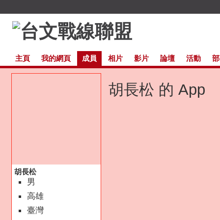
主頁
我的網頁
成員
相片
影片
論壇
活動
部
胡長松 的 App
胡長松
男
高雄
臺灣