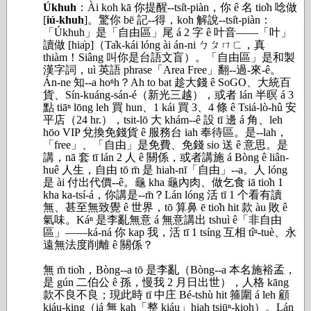
Úkhuh
：Ài koh kā 你提醒--tsi̍t-piàn，你 ê 名 tio̍h 唸做
[
iú-khuh
]。驚你 bē 記--得，koh 解說--tsi̍t-piàn：
「Úkhuh」是「自由區」尾 á 2 字 ê 叶音――「叶」
讀做 [hia̍p]（Ta̍k-kái lóng ài án-ni ㄅㄆㄇㄈ，真
thiàm！Siâng 叫你是台語文盲）。「自由區」是和製
漢字詞，uì 英語 phrase「Area Free」翻--過-來-ê。
Án-ne 知--a ho͘ⁿh？Ah to bat 趁大錢 ê SoGO、大統百
貨、Sín-kuáng-sán-é（新光三越），或者 lán 半暝 á 3
點 tiāⁿ lōng leh 買 hun、1 kái 買 3、4 條 ê Tsiá-lò-hû 安
平店（24 hr.），tsit-lō 大 khám--ê 設 tī 邊 á 角、leh
hōo VIP 兌換免錢貨 ê 服務台 iah 奉待區。是--lah，
「free」、「自由」是免費、免錢 sio 送 ê 意思。是
講，nā 套 tī lán 2 人 ê 關係，或者講施 á Bòng ê liân-
huê 人生，自由 tō m̄ 是 hiah-nī「自由」--a。人 lóng
是 ài 付出代價--ê。龜 kha 龜內肉、做乞食 iā tio̍h 1
kha ka-tsí-á，你講是--m̄？Lán lóng 活 tī 1 个看有讀
無、甚至無致覺 ê 世界，tō 算鼻 ē tio̍h hit 款 àu 敗 ê
氣味。Káⁿ 是李亂無意 á 無意講出 tshuì ê「非自由
區」――ká-ná 你 kap 我，活 tī 1 tsíng 互相 tîⁿ-tuè、永
遠無法度削離 ê 關係？
無 m̄ tio̍h，Bòng--a tō 是李亂（Bòng--a 本名施裕孟，
是 gún 二伯公 ê 孫，慢我 2 月日出世），人格 kāng
款不良不良；現此時 tī 中庄 Bé-tshù hit 箍圍 á leh 顧
kiáu-king（iá 無 kah「整 kiáu」hiah tsiūⁿ-kioh）。Lán