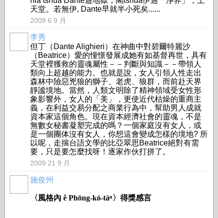
niâ tshuā Dante遊地獄，閣tshuā伊過「淨界」，上
天堂。若無伊, Dante早就半小死矣......
2009 6 9 月
李秀
但丁（Dante Alighieri）在神曲中對碧爾特麗沙
（Beatrice）愛的憧憬發展成她有如基督再世，具有
天堂裡獲救的靈魂屬性－－判斷與知識－－帶領人
類向上超越的能力。也就是說，女人引領人性走出
森林中險惡兇狼的獅子、老虎、狼群，而前赴天界
靜謐境地。當然，人類文明除了精神領域受女性形
象影響外，女人的「美」，更使近代枯燥的重商主
義，在利益交易分配之商業行為中，幫助男人成就
資本家這個角色。現在資本經濟社會的靈魂，不是
無數女秘書凝塑完成的嗎？一個家庭沒有女人，或
是一個團体沒有女人，你想這會變成怎樣的境地? 所
以呢，走揣台語文學的比亞翠思Beatrice絕對有需
要，只是要怎麼找呀！逐家作伙打拼了。
2009 21 9 月
施俊州
〈風格內 ê Phōng-kó-tàⁿ〉得獎感言