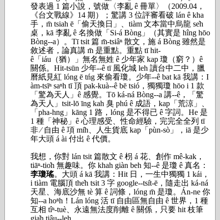
發表過 1 篇小說，號做〈李亂 ê 冊單〉（2009.04，
《台文戰線》14 期）；驚講 3 位評審看破 lán ê kha
手，m̄ tsiah ē「偷天換日」、tiàm 文本當中烏龍 se̍h
桌，kā 李亂 ê 名換做「Si-á Bòng」（其實是 hîng hōo
Bòng--a）。Tī tsit 篇 m̄-tsiâⁿ 散文，施 á Bòng 雖然是
敘述者，論真講 m̄ 是重點。重點 tī hit-
ê「iáu（猶）」無名無姓 ê 少年家 kap 瓊（窮？）ê
關係。Hit-tsūn 少年--ê tī 風化城 leh 讀台中二中，臘
曆紙見紅 lóng ē tńg 來偷看瓊。少年--ê bat kā 我講：I
àm-tsīⁿ saⁿh tī 頂 pak-kuà--ê bē tsió，獨獨瓊 hōo i 1 款
「驚為天人」ê 感覺。Tō ká-ná Bòng--a 講--ê，「驚
為天人」tsit-lō īng kah 臭 phú ê 成語，kap「荒涼」、
「pha-hng」kāng 1 路，lóng 是不得已 ê 字詞。He 是
1 種「神秘」ê 心理感受、性命經驗，完完全全列 tī
非 ∕ 自由 ê 項 mi̍h、人生貨底 kap「pùn-sò」，iā 是少
年大頭 á ài 付出 ê 代價。
我想，你對 lán tsit 篇散文 ê 枴 á 花、創作 mê-kak，
tiāⁿ-tio̍h 無趣味。你 khah giàn beh 知--ê 是瓊 ê 真名：
李瓊瑤
。大頭 á kā 我講：Hit 日，一生中獨獨 1 kái，
i tiàm 電腦頂 the̍h tsit 3 字 google--tsi̍t-ē，隨走出 ká-ná
天星、海底沙無 tè 算 ê 詞條，lóng m̄ 是瓊。Án-ne 你
知--a ho͘ⁿh！Lán lóng 活 tī 自由區無自由 ê 世界，1 種
互相 tîⁿ-tuè、永遠無法度削離 ê 關係，只要 hit 枝筆
gia̍h tiâu--leh。。