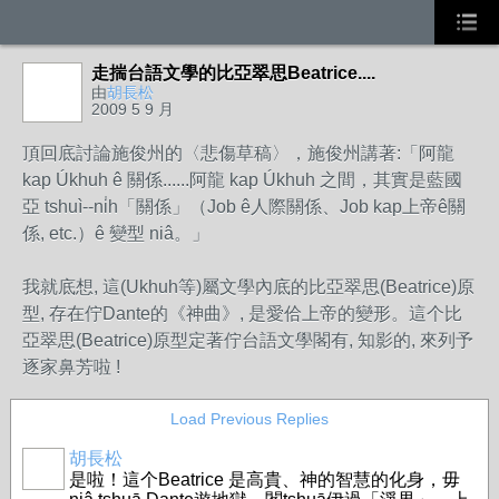
走揣台語文學的比亞翠思Beatrice....
由
胡長松
2009 5 9 月
頂回底討論施俊州的〈悲傷草稿〉，施俊州講著:「阿龍
kap Úkhuh ê 關係......阿龍 kap Úkhuh 之間，其實是藍國
亞 tshuì--ni̍h「關係」（Job ê人際關係、Job kap上帝ê關
係, etc.）ê 變型 niâ。」
我就底想, 這(Ukhuh等)屬文學內底的比亞翠思(Beatrice)原
型, 存在佇Dante的《神曲》, 是愛佮上帝的變形。這个比
亞翠思(Beatrice)原型定著佇台語文學閣有, 知影的, 來列予
逐家鼻芳啦 !
Load Previous Replies
胡長松
是啦！這个Beatrice 是高貴、神的智慧的化身，毋