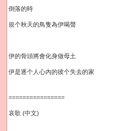
倒落的時
規个秋天的鳥隻為伊喝聲
伊的骨頭將會化身做母土
伊是逐个人心內的彼个失去的家
================
哀歌 (中文)