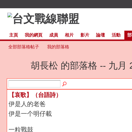
主頁
我的網頁
成員
相片
影片
論壇
活動
部
全部部落格帖子
我的部落格
胡長松 的部落格 -- 九月 
【哀歌】（台語詩）
伊是人的老爸
伊是一个明仔載
一粒戰鼓