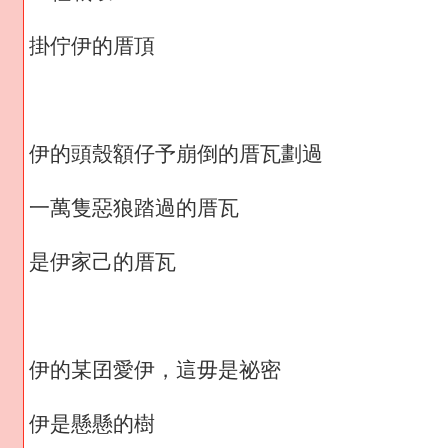
掛佇伊的厝頂
伊的頭殼額仔予崩倒的厝瓦劃過
一萬隻惡狼踏過的厝瓦
是伊家己的厝瓦
伊的某囝愛伊，這毋是祕密
伊是懸懸的樹