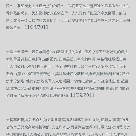
部分，洞察歷史上被正史塗飾的部分，我們要穿透空靈飄逸的氤氳看見令人毛
骨悚然的現實，及對當權者的虛偽宣傳；大家要有「正面文章反面看」的智
慧，尤其在今日媒體的大量操弄下，自己要從字縫裡讀出字意～這才是崇高的
11/24/2011
學習意義。
☆當上天賦予一般群眾善惡的知識與抉擇的自由, 但卻忽視了只有特別的個人
才能承受得起自由所加諸的重負, 自由是難以攀爬的準繩, 幸福往往驅逐自由,
但人們如何承擔"麵包不是一切"呢? 沒有麵包又如何生存?人類寧取安全而不
要自由,寧取飽足而不要夢想,尤其是當他們受著權威,奇蹟與神秘統轄的時候,依
然十分滿足. 他們安然地被導入人造樂園,一切都在計劃之下,舒適地生活, 甚至
隱諱地被允許高雅的無恥與墮落----乖乖地馴服於威權或財團的領導, 他們懂得
11/29/2011
如何滿足這群好爭辯又諂媚幼稚的動物.
☆從事藝術與文學的人,如果常常講假話當塑膠花,看風向旗, 這類人"慎獨"的反
省能力是要被高規格檢驗的, 人無所求,反而要到全世界,可惜眾人無法洞悉此奧
秘; 最期望政治人物如此實踐,台灣的前途就有希望了, 政治人物不讀心理學與