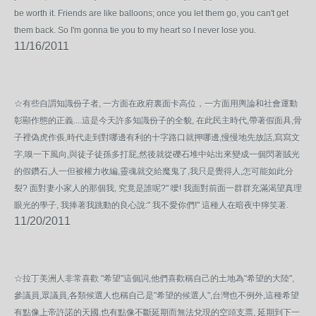
be worth it. Friends are like balloons; once you let them go, you can't get
them back. So I'm gonna tie you to my heart so I never lose you.
11/16/2011
☆有些自謂知識份子者, 一方面在政府裏面卡高位，一方面用輿論和社會運動
彰顯作態的正義....這是今天許多知識份子的全貌, 在此民主時代,帶著假面具,骨
子裡偽虎作倀,時代走到對哪邊有利的十字路口就押哪邊,慢慢地先放話,寫寫文
字,嗅一下風向,與徒子徒孫多打屁,然後就從礫石堆中站出來變成一個閃著賊光
的假鑽石,人一但被權力收編,靈魂就交給魔鬼了,我只是覺得人,怎可能如此分
裂? 面對妻小家人的那個我, 究竟是誰呢?" 噯! 我面對前面一群群充滿渴望真理
眼光的學子, 我捧著我跳動的良心說:" 我不愛你們!" 這種人在暗夜中獰笑著.
11/20/2011
☆拉丁美洲人非常喜歡 "希望"這個詞,他們喜歡稱自己的土地為"希望的大陸",
參議員,眾議員,各類候選人也稱自己是"希望的候選人",台灣也不例外,這種希望
有點像上帝許諾的天國,也有點像不斷延期而無法兌現的空頭支票, 延期到下一