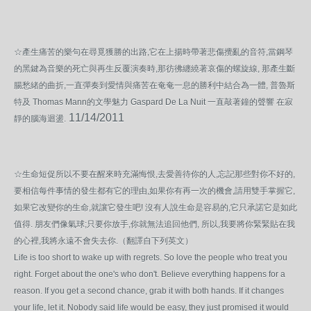
☆產生痛苦的樂句在尋覓獲勝的出路,它在上揚時帶著悲傷攪亂的音符,當鋼琴
的黑鍵為音樂的死亡與再生反覆演奏時,那彷彿纏繞著哀傷的螺旋線, 那產生斷
腸愁緒的曲折,一直彈奏到愛情與痛苦在奄奄一息的勝利中結合為一體, 普魯斯
特及 Thomas Mann的文學魅力 Gaspard De La Nuit 一直敲著鐘的聲響 在寂
11/14/2011
靜的腦海迴盪.
☆生命短促所以不要在醒來時充滿悔恨,去愛善待你的人,忘記那些對你不好的,
要相信每件事情的發生都有它的理由,如果你有再一次的機會,請用雙手掌握它,
如果它改變你的生命,就讓它發生吧! 沒有人說生命是容易的,它只承諾它是如此
值得. 朋友們像氣球;只要你放手,你就無法追回他們, 所以,我要將你緊緊貼在我
的心裡,我將永遠不會失去你.（翻譯自下列英文）
Life is too short to wake up with regrets. So love the people who treat you
right. Forget about the one's who don't. Believe everything happens for a
reason. If you get a second chance, grab it with both hands. If it changes
your life, let it. Nobody said life would be easy, they just promised it would