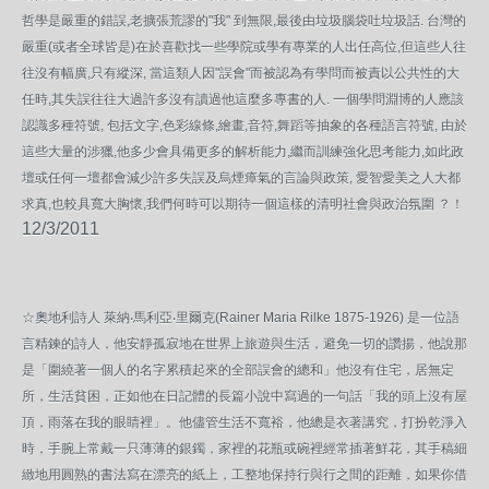
哲學是嚴重的錯誤,老擴張荒謬的"我" 到無限,最後由垃圾腦袋吐垃圾話. 台灣的
嚴重(或者全球皆是)在於喜歡找一些學院或學有專業的人出任高位,但這些人往
往沒有幅廣,只有縱深, 當這類人因"誤會"而被認為有學問而被責以公共性的大
任時,其失誤往往大過許多沒有讀過他這麼多專書的人. 一個學問淵博的人應該
認識多種符號, 包括文字,色彩線條,繪畫,音符,舞蹈等抽象的各種語言符號, 由於
這些大量的涉獵,他多少會具備更多的解析能力,繼而訓練強化思考能力,如此政
壇或任何一壇都會減少許多失誤及烏煙瘴氣的言論與政策, 愛智愛美之人大都
求真,也較具寬大胸懷,我們何時可以期待一個這樣的清明社會與政治氛圍 ？！
12/3/2011
☆奧地利詩人 萊納‧馬利亞‧里爾克(Rainer Maria Rilke 1875-1926) 是一位語
言精鍊的詩人，他安靜孤寂地在世界上旅遊與生活，避免一切的讚揚，他說那
是「圍繞著一個人的名字累積起來的全部誤會的總和」他沒有住宅，居無定
所，生活貧困，正如他在日記體的長篇小說中寫過的一句話「我的頭上沒有屋
頂，雨落在我的眼睛裡」。他儘管生活不寬裕，他總是衣著講究，打扮乾淨入
時，手腕上常戴一只薄薄的銀鐲，家裡的花瓶或碗裡經常插著鮮花，其手稿細
緻地用圓熟的書法寫在漂亮的紙上，工整地保持行與行之間的距離，如果你借