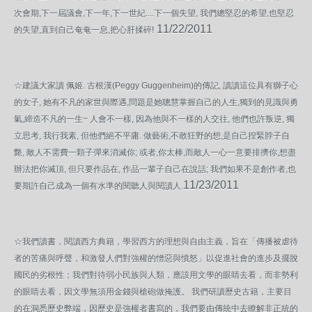
次會期,下一屆議會,下一年,下一世紀....下一個失望, 我們總堅忍的希望,也堅忍
11/22/2011
的失望,直到自己奄奄一息,把心肝揉碎!
☆建議大家讀 佩姬. 古根漢(Peggy Guggenheim)的傳記, 讀讀這位具有獅子心
的女子, 她有不凡的家世與際遇,問題是她聰慧掌握自己的人生,獨到的見識與勇
氣,締造不凡的一生~ 人會不一樣, 因為他與不一樣的人交往, 他們也許叛逆, 獨
立思考, 我行我素, 但他們絕不平庸. 做藝術,不敢狂野的想,是自己捏緊脖子自
斃, 敵人不需費一顆子彈來消滅你; 或者,你太棒,而敵人一心一意要排擠你,想盡
辦法把你滅頂, 但只要作品在, 作品一輩子自己在說話; 我們如果不是創作者,也
11/23/2011
要期許自己成為一個有水準的閱聽人與閱讀人.
☆我們讀書，閱讀西方典籍，學習西方的理想與自由主義，旨在「傳播被虐待
者的苦痛與呼聲，和激發人們對強權的憎惡與憤怒」以促進社會的進步及擺脫
國民的劣根性；我們對待弱小民族與人類，應該用文學的眼睛去看，而非勢利
的眼睛去看，因文學無須用金錢與槍砲做掩護。 我們研讀歷史古籍，主要目
的在洞悉歷史弊端，因歷史是強權者書寫的，我們要由傳統中去瞭解非正統的