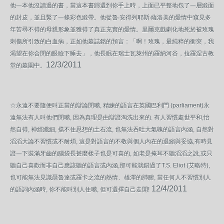
他一本他沒讀過的書，當這本書歸還到你手上時，上面已平整地包了一層緞面
的封皮，並且繫了一條彩色緞帶。他從魯‧安得列耶斯‧薩洛美的愛情中窺見多
年苦尋不得的母親形象並獲得了真正充實的愛情。里爾克戲劇化地死於被玫瑰
刺傷所引致的白血病，正如他墓誌銘的預言：「啊！玫瑰，最純粹的衝突，我
渴望在你合閉的眼瞼下睡去」，他長眠在瑞士瓦萊州的羅納河谷，拉羅涅古教
12/3/2011
堂的墓園中。
☆永遠不要隨便叫正當的辯論閉嘴, 精練的語言在英國巴利門 (parliament)永
遠無法有人叫他們閉嘴, 因為真理是由辯證淘洗出來的. 有人習慣處世平和,怡
然自得, 神經纖細, 擋不住思想的土石流, 也無法吞吐大氣魄的語言內涵, 自然對
滔滔大論不習慣或不耐煩, 這是對語言的不敬與個人內在的退縮與妥協,有時見
證一下裝滿牙齒的腦袋長甚麼樣子也是可喜的, 如老是掩耳不聽滔滔之說,或只
聽自己喜歡而非自己應該聽的語言或內涵,那可能就錯過了T.S. Eliot (艾略特),
也可能無法見識聶魯達或羅卡之流的熱情、雄渾的肺腑, 當任何人不習慣別人
12/4/2011
的語詞內涵時, 你不能叫別人住嘴, 但可選擇自己走開!