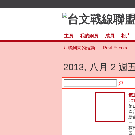
主頁
我的網頁
成員
相片
即將到來的活動
Past Events
2013, 八月 2 週
第
20
第
吹
新
三
稿
四