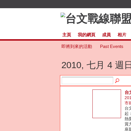
主頁
我的網頁
成員
相片
即將到來的活動
Past Events
2010, 七月 4 週
台
20
市
台
起
熱
賞
座