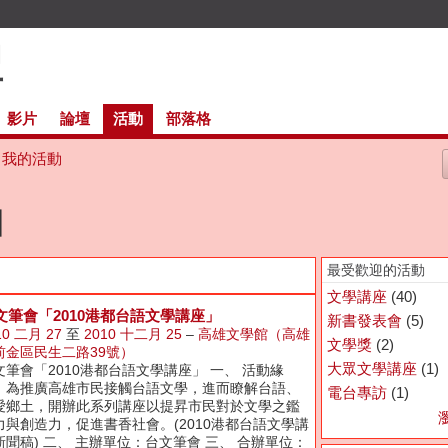
影片
論壇
活動
部落格
我的活動
日
最受歡迎的活動
文學講座
(40)
文筆會「2010港都台語文學講座」
新書發表會
(5)
10 二月 27
至
2010 十二月 25
–
高雄文學館（高雄
文學獎
(2)
前金區民生二路39號）
大眾文學講座
(1)
文筆會「2010港都台語文學講座」 一、 活動緣
：為推廣高雄市民接觸台語文學，進而瞭解台語、
電台專訪
(1)
愛鄉土，開辦此系列講座以提昇市民對於文學之鑑
力與創造力，促進書香社會。(2010港都台語文學講
新聞稿) 二、 主辦單位：台文筆會 三、 合辦單位：