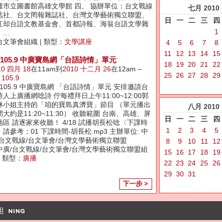
雄市立圖書館高雄文學館 四、 協辦單位：台文戰線
七月
2010
誌社、台文罔報雜誌社、台灣文學藝術獨立聯盟、
日
一
二
三
四
江却台語文教基金會、首都詩報、海翁台語文學雜
1
、
…
台文筆會組織 | 類型：
文學講座
4
5
6
7
8
11
12
13
14
15
M105.9 中廣寶島網「台語詩情」單元
18
19
20
21
22
10 四月 18
在11am到
2010 十二月 26
在12am –
25
26
27
28
29
 105.9
M105.9 中廣寶島網 「台語詩情」單元 安排邀請台
人上廣播網唸詩 佇每禮拜日上午11:00~12:00郭
琳小姐主持的「咱的寶島真濟寶」節目 （單元播出
八月
2010
大約是11:20~11:30） 收聽範圍 台南、高雄、屏
日
一
二
三
四
地區 請逐家來收聽！ 4/18 試播胡長松唸〈下課時
1
2
3
4
5
請參考：01 下課時間-胡長松.mp3 主辦單位: 中
/台文戰線/台文筆會/台灣文學藝術獨立聯盟
8
9
10
11
12
中廣/台文戰線/台文筆會/台灣文學藝術獨立聯盟組
15
16
17
18
19
| 類型：
廣播
22
23
24
25
26
29
30
31
下一步 >
組