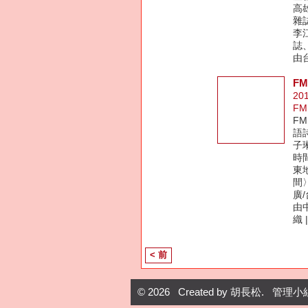
高
雜
李
誌
由
F
20
FM
F
語詩
子
時間
東
間〉
廣
由
織 
< 前
© 2026 Created by
胡長松
. 管理小