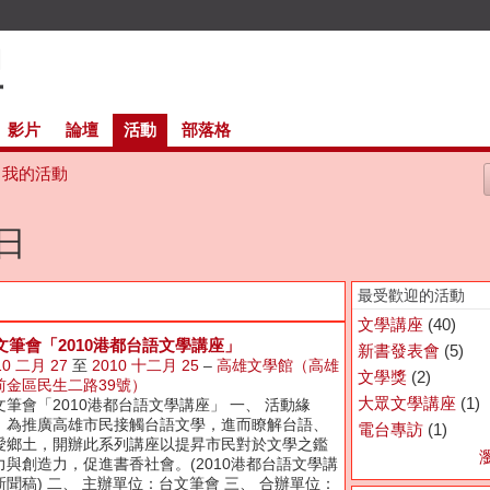
影片
論壇
活動
部落格
我的活動
週日
最受歡迎的活動
文學講座
(40)
文筆會「2010港都台語文學講座」
新書發表會
(5)
10 二月 27
至
2010 十二月 25
–
高雄文學館（高雄
文學獎
(2)
前金區民生二路39號）
大眾文學講座
(1)
文筆會「2010港都台語文學講座」 一、 活動緣
：為推廣高雄市民接觸台語文學，進而瞭解台語、
電台專訪
(1)
愛鄉土，開辦此系列講座以提昇市民對於文學之鑑
力與創造力，促進書香社會。(2010港都台語文學講
新聞稿) 二、 主辦單位：台文筆會 三、 合辦單位：