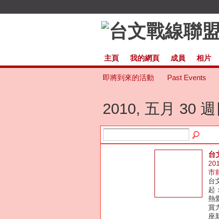
主頁
我的網頁
成員
相片
即將到來的活動
Past Events
2010, 五月 30 
台
20
市
台
起
熱
賞
座