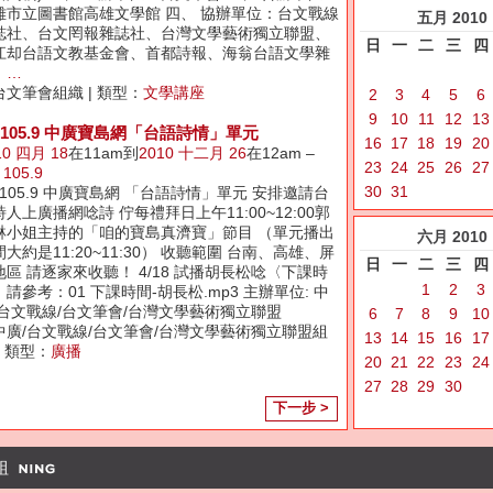
雄市立圖書館高雄文學館 四、 協辦單位：台文戰線
五月
2010
誌社、台文罔報雜誌社、台灣文學藝術獨立聯盟、
日
一
二
三
四
江却台語文教基金會、首都詩報、海翁台語文學雜
、
…
台文筆會組織 | 類型：
文學講座
2
3
4
5
6
9
10
11
12
13
M105.9 中廣寶島網「台語詩情」單元
16
17
18
19
20
10 四月 18
在11am到
2010 十二月 26
在12am –
23
24
25
26
27
 105.9
30
31
M105.9 中廣寶島網 「台語詩情」單元 安排邀請台
人上廣播網唸詩 佇每禮拜日上午11:00~12:00郭
琳小姐主持的「咱的寶島真濟寶」節目 （單元播出
六月
2010
大約是11:20~11:30） 收聽範圍 台南、高雄、屏
日
一
二
三
四
地區 請逐家來收聽！ 4/18 試播胡長松唸〈下課時
1
2
3
請參考：01 下課時間-胡長松.mp3 主辦單位: 中
/台文戰線/台文筆會/台灣文學藝術獨立聯盟
6
7
8
9
10
中廣/台文戰線/台文筆會/台灣文學藝術獨立聯盟組
13
14
15
16
17
| 類型：
廣播
20
21
22
23
24
27
28
29
30
下一步 >
組