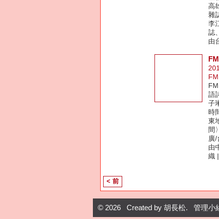
高
雜
李
誌
由
F
20
FM
F
語詩
子
時間
東
間〉
廣
由
織 
< 前
© 2026 Created by
胡長松
. 管理小