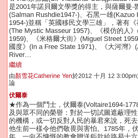
是2001年諾貝爾文學獎的得主，與薩爾曼‧
(Salman Rushdie1947-)、石黑一雄(Kazuo Is
1954-)並稱「英國移民文學三雄」，著有
(The Mystic Masseur 1957)、《模仿的人》(
1959)、《米格爾大街》(Miguel Street 1
國度》(In a Free State 1971)、《大河灣》(A 
River…
繼續
由
顏雪花Catherine Yen
於2012 十月 12 3:00
論
伏爾泰
★作為一個鬥士，伏爾泰(Voltaire1694-17
及與眾不同的榮譽：對於一切試圖遮蔽理性
的機構，或一切反對人民的暴君來說，死去
他生前一樣令他們敬畏與害怕。1785年，
年，一向不慷慨的教會贈送鉅款給路易十六