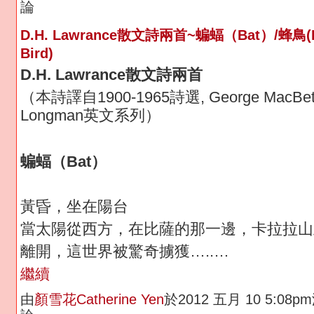
論
D.H. Lawrance散文詩兩首~蝙蝠（Bat）/蜂鳥(
Bird)
D.H. Lawrance
散文詩兩首
（本詩譯自1900-1965詩選, George MacBe
Longman英文系列）
蝙蝠（
Bat
）
黃昏，坐在陽台
當太陽從西方，在比薩的那一邊，卡拉拉山
離開，這世界被驚奇擄獲…..…
繼續
由
顏雪花Catherine Yen
於2012 五月 10 5:08