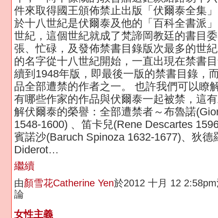
件來取得國王頒佈禁止出版「伏爾泰全集」
於十八世紀是伏爾泰及他的「百科全書派」
世紀，這個世紀就成了梵諦岡教廷的書目委
張、忙碌，及發佈禁書目錄版次最多的世紀
的名字從十八世紀開始，一直出現在禁書目
續到1948年版，即最後一版的禁書目錄，
品全部遭禁的作者之一。 也許我們可以瞭
有哪些作家的作品與伏爾泰一起被禁，這有
解伏爾泰的榮譽：全部遭禁者～布魯諾(Giordan
1548-1600) 、笛卡兒(Rene Descartes 159
賓諾沙(Baruch Spinoza 1632-1677)、狄德羅
Diderot…
繼續
由
顏雪花Catherine Yen
於2012 十月 12 2:58
論
女性主義