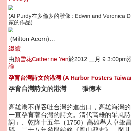
(Al Purdy在多倫多的雕像 : Edwin and Veroni
家的作品)
(Milton Acorn)…
繼續
由
顏雪花Catherine Yen
於2012 三月 9 3:00p
論
孕育台灣詩文的港灣 (A Harbor Fosters Taiwan'
孕育台灣詩文的港灣 張德本
高雄港不僅吞吐台灣的進出口，高雄海灣的
一直孕育著台灣的詩文。清代高雄的采風詩
詞」、乾隆十五年（1750）高雄舉人卓肇
縣，二十八年參與編修《鳳山縣志》，與其