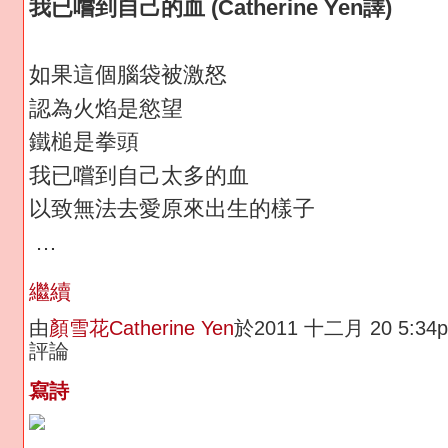
我已嚐到自己的血
(Catherine Yen
譯
)
如果這個腦袋被激怒
認為火焰是慾望
鐵槌是拳頭
我已嚐到自己太多的血
以致無法去愛原來出生的樣子
…
繼續
由
顏雪花Catherine Yen
於2011 十二月 20 5:3
評論
寫詩