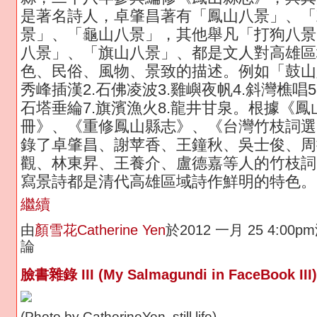
是著名詩人，卓肇昌著有「鳳山八景」、「
景」、「龜山八景」，其他舉凡「打狗八景
八景」、「旗山八景」、都是文人對高雄區
色、民俗、風物、景致的描述。例如「鼓山
秀峰插漢2.石佛凌波3.雞嶼夜帆4.斜灣樵唱5
石塔垂綸7.旗濱漁火8.龍井甘泉。根據《鳳
冊》、《重修鳳山縣志》、《台灣竹枝詞選
錄了卓肇昌、謝苹香、王鐘秋、吳士俊、周
觀、林東昇、王養介、盧德嘉等人的竹枝詞
寫景詩都是清代高雄區域詩作鮮明的特色。
繼續
由
顏雪花Catherine Yen
於2012 一月 25 4:00
論
臉書雜錄 III (My Salmagundi in FaceBook III)
(Photo by CatherineYen, still life)