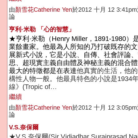
由
顏雪花Catherine Yen
於2012 十月 12 3:41
論
亨利·米勒 「心的智慧」
★亨利·米勒（Henry Miller，
1891
-1980）
業餘畫家。他最為人所知的乃打破既存的文
展新式小說，它是小說、自傳、社會評論、
思、超現實主義自由體及神秘主義的混合體
最大的特徵都是在表達
他真實的生活，他的
構性人物一般。他最具特色的小說是1934
線》(Tropic of…
繼續
由
顏雪花Catherine Yen
於2012 十月 12 3:05
論
V.S.奈保爾
★V.S.奈保爾(Sir Vidiadhar Surajprasad Naip