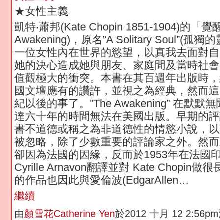
★女性主義
凱特‧蕭邦(Kate Chopin 1851-1904)的「覺
Awakening)，原名”A Solitary Soul”(孤
一位女性內在世界的慾望，以真我去面對自
她的決心造成她與朋友、家庭間及當時社會
值觀極大的衝突。本書在其百週年出版時，
國文壇應有的讚許，並視之為經典，然而這
紀以後的事了。”The Awakening” 在默
達六十年的時間無法在美國出版。早期的評
書不道德或稱之為非道德性的情慾小說，以
被忽略，除了少數重要的評論家之外。然而
卻因為法國的因緣，反而於1953年在法國
Cyrille Arnavon翻譯並對 Kate Chopi
的作品也因此與愛倫波(EdgarAllen…
繼續
由
顏雪花Catherine Yen
於2012 十月 12 2:56