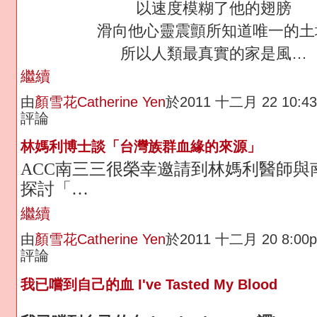
以速度模糊了他的翅膀
滑向他心靈震顫所知道唯一的土
所以人類最真實的家是風…
繼續
由
顏雪花Catherine Yen
於2011 十二月 22 10:
評論
林媽利博士談「台灣族群血緣的來源」
ACC
南三三很榮幸邀請到
林媽利醫師
與
探討
「…
繼續
由
顏雪花Catherine Yen
於2011 十二月 20 8:0
評論
我已嚐到自己的血 I've Tasted My Blood