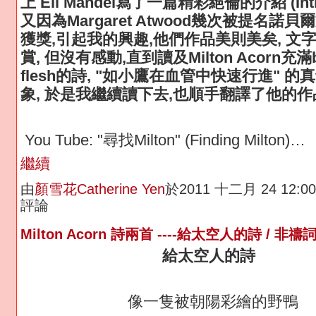
上 Eli Mandel寫了一篇精彩絕倫的介紹 (Intro
又因為Margaret Atwood幾次被提名諾貝
獲獎,引起我的興趣,他們作品美則美矣, 文
賞, 但沒有感動,直到讀及Milton Acorn充滿bl
flesh的詩, "如小鷹在血管中快速行進" 
象, 於是我繼續讀下去,也順手翻譯了他的作
You Tube: "尋找Milton" (Finding Milton)…
繼續
由
顏雪花Catherine Yen
於2011 十二月 24 12:
評論
Milton Acorn 詩兩首 ----給太空人的詩 / 非禱
給太空人的詩
像一隻被朝陽彩繪的野鴨