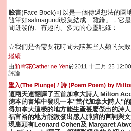
臉書
(Face Book)可以是一個傳遞想法的園
隨筆如salmagundi般集結成「雜錄」，
間迸發的、有趣的、多元的心靈記錄：
☆我們是否需要花時間去談某些人類的失敗
繼續
由
顏雪花Catherine Yen
於2011 十二月 25 12:
評論
墜入(The Plunge) / 詩 (Poem Poem) by Milto
這兩天連翻譯了五首加拿大詩人 Milton Aco
德本的書堆中發現一本"當代加拿大詩人"的詩
得加拿大這樣的地方能生產甚麼傑出的詩人
福富裕的地方能激發出感人肺腑的言詞與文
現裏頭有Leonard Cohen及 Margaret At